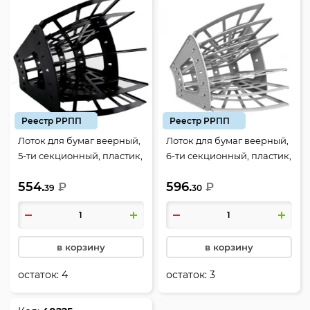
Реестр РРПП
Реестр РРПП
Лоток для бумаг веерный,
Лоток для бумаг веерный,
5-ти секционный, пластик,
6-ти секционный, пластик,
цвет черный, Эконом,
цвет серый, Эконом,
554.
596.
Стамм, ЛТ414
₽
Стамм, ЛТ417
₽
39
30
в корзину
в корзину
остаток:
4
остаток:
3