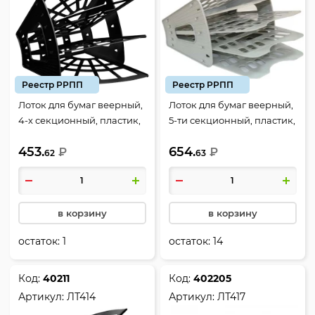
Реестр РРПП
Реестр РРПП
Лоток для бумаг веерный,
Лоток для бумаг веерный,
4-х секционный, пластик,
5-ти секционный, пластик,
цвет черный, Эконом,
цвет серый, Стамм, ЛТ90
453.
654.
Стамм, ЛТ412
₽
₽
62
63
в корзину
в корзину
остаток:
1
остаток:
14
Код:
40211
Код:
402205
Артикул:
ЛТ414
Артикул:
ЛТ417