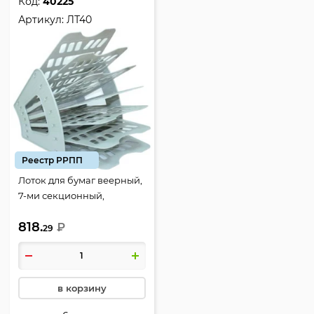
Код:
40225
Артикул:
ЛТ40
Реестр РРПП
Лоток для бумаг веерный,
7-ми секционный,
пластик, цвет серый,
818.
Стамм, ЛТ40
₽
29
в корзину