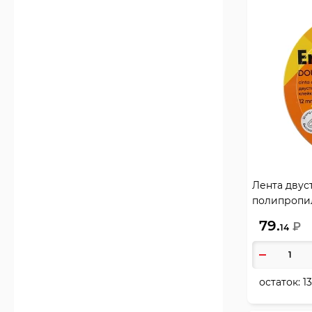
Лента двуст
полипропил
Krause, 5874
79.
₽
14
остаток:
1