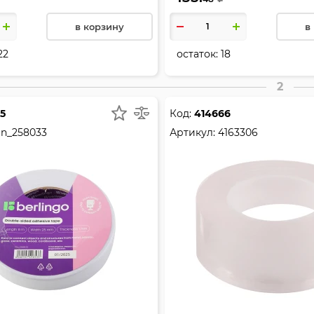
в корзину
в
22
остаток:
18
2
5
Код:
414666
n_258033
Артикул:
4163306