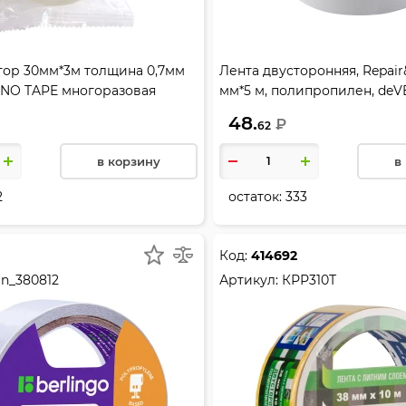
тор 30мм*3м толщина 0,7мм
Лента двусторонняя, Repair&
NO TAPE многоразовая
мм*5 м, полипропилен, deV
зрачная
48.
₽
62
в корзину
в
2
остаток:
333
Код:
414692
n_380812
Артикул:
КРР310Т