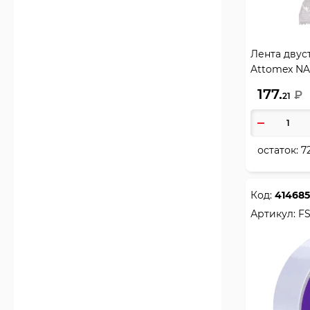
Лента двус
Attomex NA
4163411 про
177.
₽
21
остаток:
7
Код:
414685
Артикул:
FS