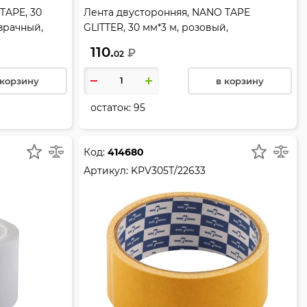
TAPE, 30
Лента двусторонняя, NANO TAPE
зрачный,
GLITTER, 30 мм*3 м, розовый,
многоразовая, с блестками, deVENTE,
110.
₽
02
4163403
 корзину
в корзину
остаток:
95
Код:
414680
Артикул:
KPV305T/22633