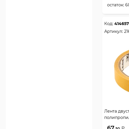
остаток:
6
Код:
414657
Артикул:
21
Лента двуст
полипропил
67.
₽
50