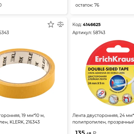
0
остаток:
76
Код:
4146625
6343
Артикул:
58743
оронняя, 19 мм*10 м,
Лента двусторонняя, 24 мм*
ен, KLERK, 216343
полипропилен, прозрачный,
Krause, 58743
135.
₽
48