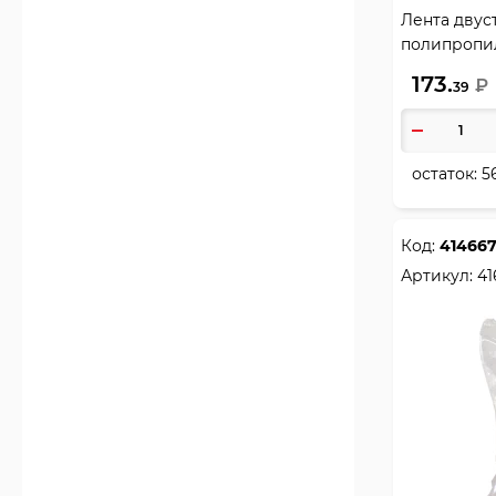
Лента двуст
полипропил
FSn_258033
173.
₽
39
остаток:
5
Код:
41466
Артикул:
41