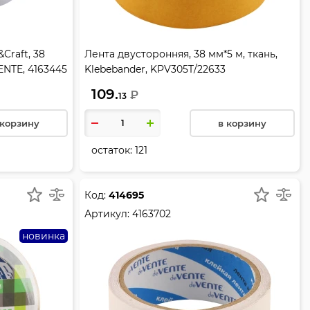
Craft, 38
Лента двусторонняя, 38 мм*5 м, ткань,
ENTE, 4163445
Klebebander, KPV305T/22633
109.
₽
13
 корзину
в корзину
остаток:
121
Код:
414695
Артикул:
4163702
новинка