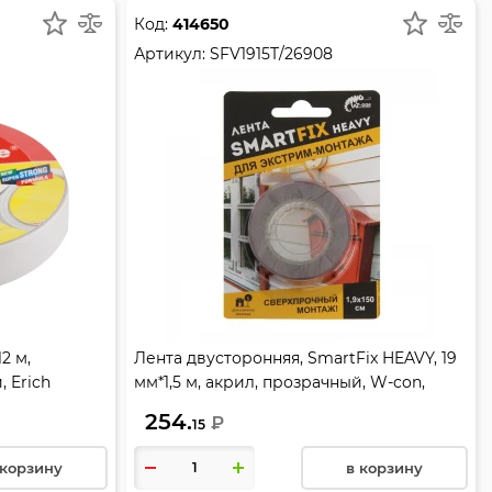
Код:
414650
Артикул:
SFV1915T/26908
2 м,
Лента двусторонняя, SmartFix HEAVY, 19
 Erich
мм*1,5 м, акрил, прозрачный, W-con,
SFV1915T/26908
254.
₽
15
 корзину
в корзину