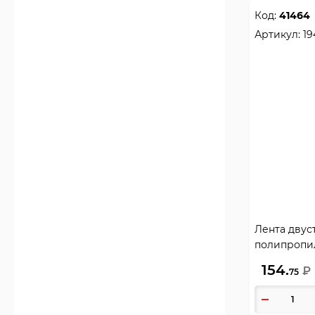
Код:
41464
Артикул:
19
Лента двуст
полипропил
Krause, 194
154.
₽
75