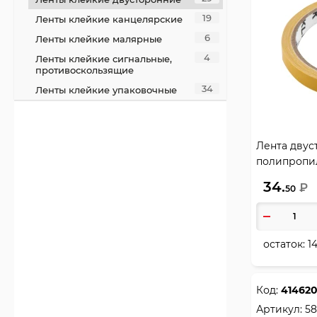
19
Ленты клейкие канцелярские
6
Ленты клейкие малярные
4
Ленты клейкие сигнальные,
противоскользящие
34
Ленты клейкие упаковочные
Лента двуст
полипропил
34.
₽
50
остаток:
1
Код:
41462
Артикул:
58