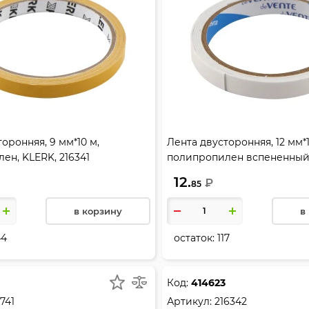
оронняя, 9 мм*10 м,
Лента двусторонняя, 12 мм*1
ен, KLERK, 216341
полипропилен вспененный,
4163705
12.
₽
85
в корзину
в
44
остаток:
117
0
Код:
414623
741
Артикул:
216342