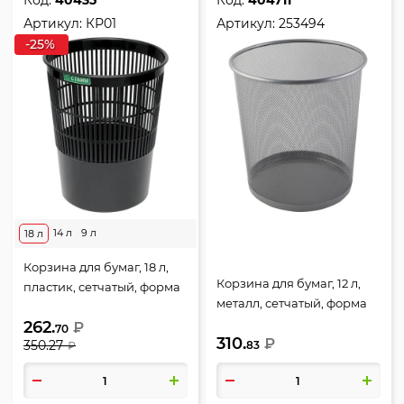
Код:
40435
Код:
404711
Артикул:
КР01
Артикул:
253494
-25%
14 л
9 л
18 л
Корзина для бумаг, 18 л,
Корзина для бумаг, 12 л,
пластик, сетчатый, форма
металл, сетчатый, форма
круглая, цвет черный,
круглая, цвет
262.
Стамм, КР01
₽
70
310.
серебристый, KLERK,
₽
350.27
83
₽
253494