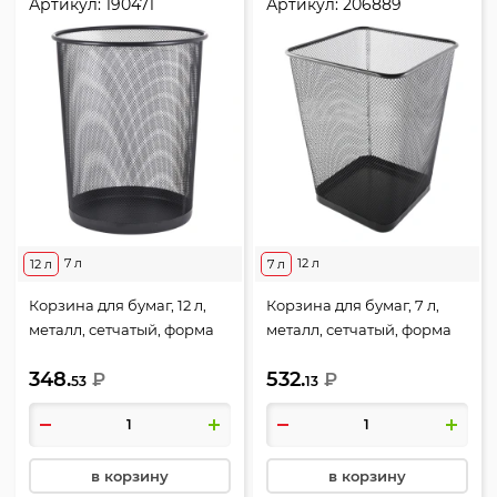
Артикул:
190471
Артикул:
206889
7 л
12 л
12 л
7 л
Корзина для бумаг, 12 л,
Корзина для бумаг, 7 л,
металл, сетчатый, форма
металл, сетчатый, форма
круглая, цвет черный,
квадратная, цвет черный,
348.
532.
KLERK, 190471
₽
KLERK, 206889
₽
53
13
в корзину
в корзину