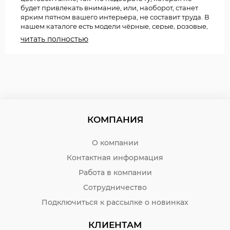
будет привлекать внимание, или, наоборот, станет
ярким пятном вашего интерьера, не составит труда. В
нашем каталоге есть модели чёрные, серые, розовые,
голубые, даже золотые.
читать полностью
Для небольшого кабинета подходит компактная
литая корзина объёмом 8 л, в местах общего
пользования будет уместна большая модель сетчатая
или с вращающейся крышкой на 14-18 литров.
Трапециевидная или прямоугольная форма более
эргономичная для использования в углу кабинета,
она занимает меньше места, чем круглая.
КОМПАНИЯ
Интернет-магазин Бумага-С предлагает купить
офисную корзину для мусора из пластика оптом и в
О компании
розницу по низким ценам. Возможна бесплатная
Контактная информация
доставка.
Работа в компании
Сотрудничество
Подключиться к рассылке о новинках
КЛИЕНТАМ