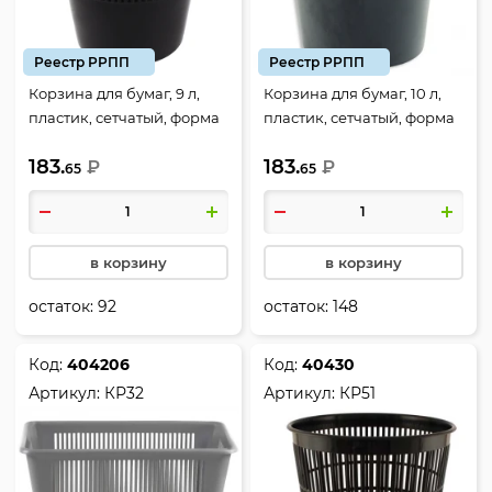
Реестр РРПП
Реестр РРПП
Корзина для бумаг, 9 л,
Корзина для бумаг, 10 л,
пластик, сетчатый, форма
пластик, сетчатый, форма
круглая, цвет черный,
круглая, цвет черный,
183.
183.
Оскол Пласт, 2013696
₽
Оскол Пласт, 325533
₽
65
65
в корзину
в корзину
остаток:
92
остаток:
148
Код:
404206
Код:
40430
Артикул:
КР32
Артикул:
КР51