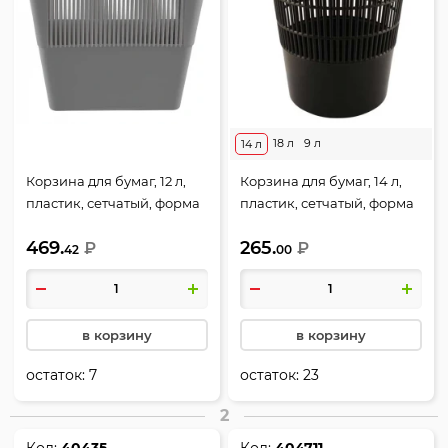
18 л
9 л
14 л
Корзина для бумаг, 12 л,
Корзина для бумаг, 14 л,
пластик, сетчатый, форма
пластик, сетчатый, форма
прямоугольная, цвет
круглая, цвет черный,
469.
265.
серый, Стамм, КР32
₽
Стамм, КР51
₽
42
00
в корзину
в корзину
остаток:
7
остаток:
23
2