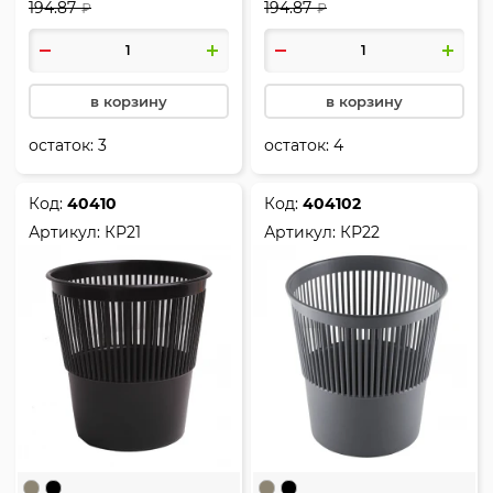
194.87
194.87
КР160
₽
КР163
₽
в корзину
в корзину
остаток:
3
остаток:
4
Код:
40410
Код:
404102
Артикул:
КР21
Артикул:
КР22