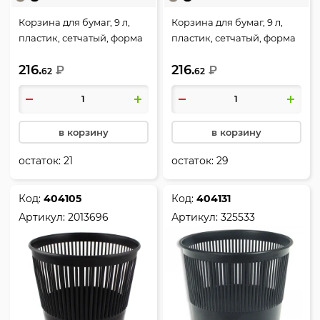
Корзина для бумаг, 9 л,
Корзина для бумаг, 9 л,
пластик, сетчатый, форма
пластик, сетчатый, форма
круглая, цвет черный,
круглая, цвет серый,
216.
216.
Стамм, КР21
₽
Стамм, КР22
₽
62
62
в корзину
в корзину
остаток:
21
остаток:
29
Код:
404105
Код:
404131
Артикул:
2013696
Артикул:
325533