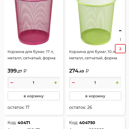
1
2
Корзина для бумаг, 17 л,
Корзина для бумаг, 10 л,
металл, сетчатый, форма
металл, сетчатый, форма
круглая, цвет розовый,
круглая, цвет салатовый,
399.
274.
KLERK, 212364
₽
KLERK, 212365
₽
27
49
в корзину
в корзину
остаток:
17
остаток:
26
Код:
40471
Код:
404750