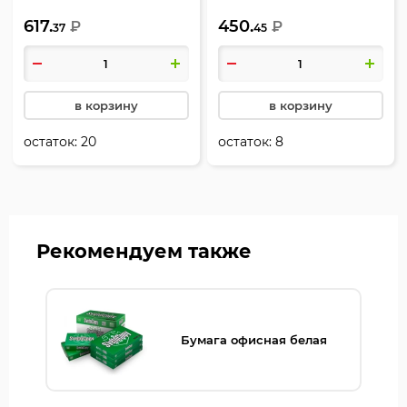
квадратная, цвет черный,
252353
617.
450.
KLERK, 206888
₽
₽
37
45
в корзину
в корзину
остаток:
20
остаток:
8
Рекомендуем также
Бумага офисная белая