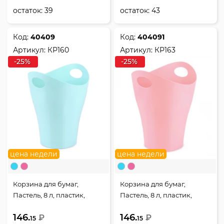
остаток:
39
остаток:
43
Код:
40409
Код:
404091
Артикул:
КР160
Артикул:
КР163
-25%
-25%
цена недели
цена недели
Корзина для бумаг,
Корзина для бумаг,
Пастель, 8 л, пластик,
Пастель, 8 л, пластик,
литой, форма круглая,
литой, форма круглая,
146.
146.
цвет голубой, Стамм,
₽
цвет розовый, Стамм,
₽
15
15