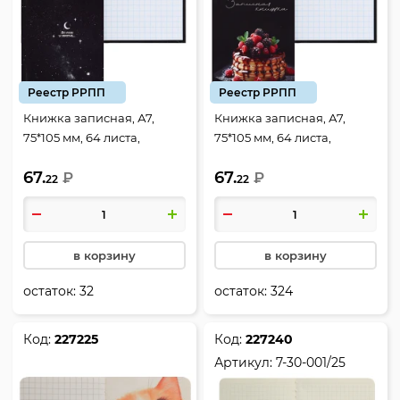
Реестр РРПП
Реестр РРПП
Книжка записная, А7,
Книжка записная, А7,
75*105 мм, 64 листа,
75*105 мм, 64 листа,
клетка, склейка, твердый
клетка, склейка, твердый
67.
67.
картон 7Бц, До луны и
₽
картон 7Бц, Десерт,
₽
22
22
обратно, KLERK, 242733
KLERK, 242734
в корзину
в корзину
остаток:
32
остаток:
324
Код:
227225
Код:
227240
Артикул:
7-30-001/25