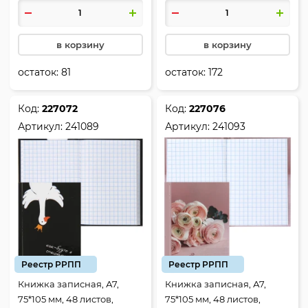
Милашки_аниме, Hatber,
40ЗК7В1гр
в корзину
в корзину
остаток:
81
остаток:
172
Код:
227072
Код:
227076
Артикул:
241089
Артикул:
241093
Реестр РРПП
Реестр РРПП
Книжка записная, А7,
Книжка записная, А7,
75*105 мм, 48 листов,
75*105 мм, 48 листов,