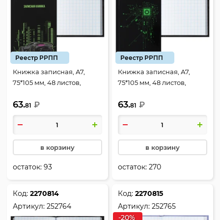
Реестр РРПП
Реестр РРПП
Книжка записная, А7,
Книжка записная, А7,
75*105 мм, 48 листов,
75*105 мм, 48 листов,
клетка, склейка, твердый
клетка, склейка, твердый
63.
63.
картон 7Бц, City car,
₽
картон 7Бц, System,
₽
81
81
КОКОС, 252762
КОКОС, 252763
в корзину
в корзину
остаток:
93
остаток:
270
Код:
2270814
Код:
2270815
Артикул:
252764
Артикул:
252765
-20%