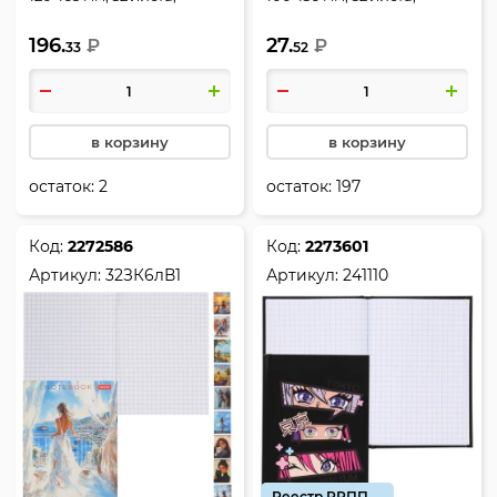
клетка, на скобе,
клетка, на скобе,
196.
27.
мелованный картон,
₽
мелованный картон,
₽
33
52
черный, Гусь Геннадий,
ассорти 10 видов,
КоНТЭНТ, 99908021
Гоночные авто, Hatber,
32ЗК6лВ1
в корзину
в корзину
остаток:
2
остаток:
197
Код:
2272586
Код:
2273601
Артикул:
32ЗК6лВ1
Артикул:
241110
Реестр РРПП