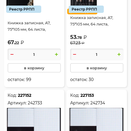
Реестр РРПП
Реестр РРПП
цена недели
Книжка записная, А7,
Книжка записная, А7,
75*105 мм, 64 листа,
75*105 мм, 64 листа,
клетка, склейка, твердый
клетка, склейка, твердый
53.
картон 7Бц, Only black,
₽
78
67.
картон 7Бц, Леопард,
₽
67.23
22
KLERK, 241620
₽
КОКОС, 252774
в корзину
в корзину
остаток:
99
остаток:
30
Код:
227152
Код:
227153
Артикул:
242733
Артикул:
242734