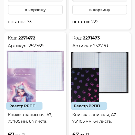
в корзину
в корзину
остаток:
73
остаток:
222
Код:
2271472
Код:
2271473
Артикул:
252769
Артикул:
252770
Реестр РРПП
Реестр РРПП
Книжка записная, А7,
Книжка записная, А7,
75*105 мм, 64 листа,
75*105 мм, 64 листа,
клетка, склейка, твердый
клетка, склейка, твердый
67.
67.
картон 7Бц, Charming girl,
₽
картон 7Бц, Лапки,
₽