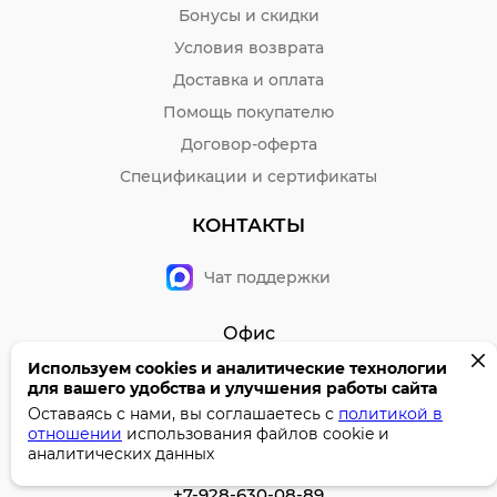
по особенностям скрепления бумажного блока:
Бонусы и скидки
• книжный переплёт,
Условия возврата
• на евроспирали,
Доставка и оплата
• на скобе,
Помощь покупателю
Договор-оферта
•
на спирали,
Спецификации и сертификаты
• склейка,
• сшитые листы;
КОНТАКТЫ
по материалу обложки:
Чат поддержки
• твёрдый картон 7Бц,
• искусственный мех,
Офис
• кожзам,
8 (8652) 566-663
Используем cookies и аналитические технологии
для вашего удобства и улучшения работы сайта
Пн-Пт, с 8:30 до 17:00
• интегральная,
Оставаясь с нами, вы соглашаетесь с
политикой в
• мелованный картон,
+7-928-630-13-14
отношении
использования файлов cookie и
аналитических данных
корпоративный отдел Ставрополь
• крафт-картон,
+7-928-630-08-89