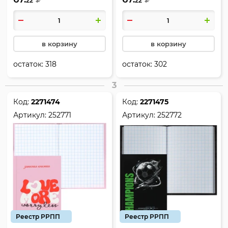
22
22
КОКОС, 252769
КОКОС, 252770
в корзину
в корзину
остаток:
318
остаток:
302
3
Код:
2271474
Код:
2271475
Артикул:
252771
Артикул:
252772
Реестр РРПП
Реестр РРПП