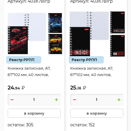
Артикул:
40ЗК7В1гр
Артикул:
40ЗК7В1гр
Реестр РРПП
Реестр РРПП
Книжка записная, А7,
Книжка записная, А7,
67*102 мм, 40 листов,
67*102 мм, 40 листов,
клетка, на спирали,
клетка, на спирали,
24.
25.
мелованный картон,
₽
мелованный картон,
₽
94
16
ассорти 3 вида,
ассорти 3 вида, INSIDE,
Автопанорама, Hatber,
Hatber, 40ЗК7В1гр
40ЗК7В1гр
в корзину
в корзину
остаток:
305
остаток:
152