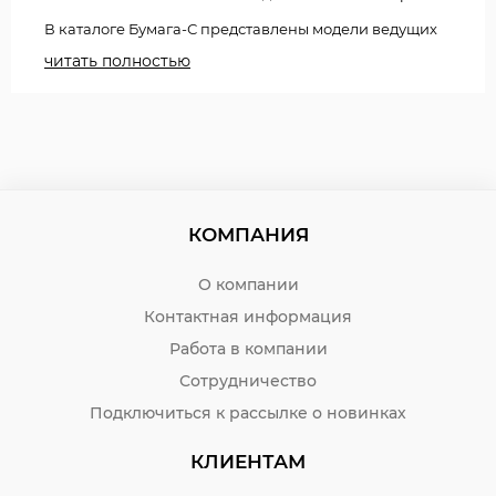
В каталоге Бумага-С представлены модели ведущих
отечественных и зарубежных производителей –
читать полностью
deVENTE, Erich Krause, Hatber, БиДжи, КОКОС, Проф-
Пресс, Феникс.
Вы можете выбрать книгу записную для мужчин и
женщин по типу линовки:
• в клетку,
• в линию,
КОМПАНИЯ
• в точку,
О компании
• без линовки;
Контактная информация
количеству листов:
Работа в компании
• от 16 до 32,
Сотрудничество
• от 40 до 64,
Подключиться к рассылке о новинках
• от 80 до 112,
КЛИЕНТАМ
• от 120 до 160;