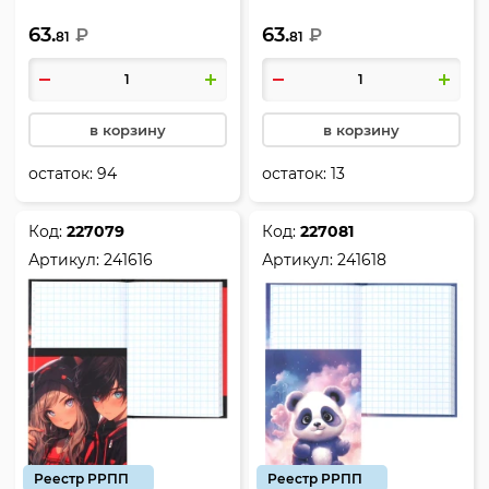
клетка, склейка, твердый
клетка, склейка, твердый
63.
63.
картон 7Бц, Гусь обнимусь,
₽
картон 7Бц, Ранункулюс,
₽
81
81
КОКОС, 241089
KLERK, 241093
в корзину
в корзину
остаток:
94
остаток:
13
Код:
227079
Код:
227081
Артикул:
241616
Артикул:
241618
Реестр РРПП
Реестр РРПП