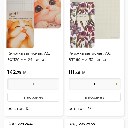
Книжка записная, А6,
Книжка записная, А6,
90*120 мм, 24 листа,
85*160 мм, 30 листов,
клетка, на скобе,
клетка, сшитые листы,
142.
111.
мелованный картон,
₽
мелованный картон,
₽
79
48
Котик лижет лапки,
Ирисы, BrunoVisconti, 7-
КисуНЯ, КоНТЭНТ
30-001/25
в корзину
в корзину
остаток:
10
остаток:
27
Код:
227244
Код:
2272555