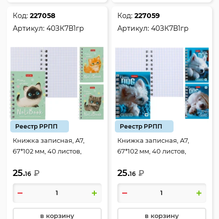
Код:
227058
Код:
227059
Артикул:
40ЗК7В1гр
Артикул:
40ЗК7В1гр
Реестр РРПП
Реестр РРПП
Книжка записная, А7,
Книжка записная, А7,
67*102 мм, 40 листов,
67*102 мм, 40 листов,
клетка, на спирали,
клетка, на спирали,
25.
25.
мелованный картон,
₽
мелованный картон,
₽
16
16
ассорти 3 вида, Кошарики,
ассорти 3 вида, Носики и
Hatber, 40ЗК7В1гр
ушки, Hatber, 40ЗК7В1гр
в корзину
в корзину