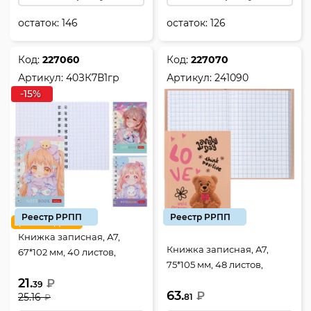
остаток:
146
остаток:
126
Код:
227060
Код:
227070
Артикул:
40ЗК7В1гр
Артикул:
241090
-15%
Реестр РРПП
Реестр РРПП
цена недели
Книжка записная, А7,
Книжка записная, А7,
67*102 мм, 40 листов,
75*105 мм, 48 листов,
клетка, на спирали,
клетка, склейка, твердый
21.
мелованный картон,
₽
39
63.
картон 7Бц, Мишка,
₽
25.16
81
ассорти 3 вида,
₽
КОКОС, 241090