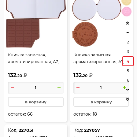
2
3
Книжка записная,
Книжка записная,
4
ароматизированная, А7,
ароматизированная, А7,
80*90 мм, 80 листов, без
80*80 мм, 80 листов, без
5
132.
132.
линовки, склейка, резина,
₽
линовки, склейка, резина,
₽
20
20
6
Шоколад, КОКОС, 261636
ассорти 3 вида, Печенье,
КОКОС, 261637
в корзину
в корзину
остаток:
66
остаток:
18
Код:
227051
Код:
227057