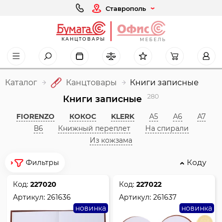
Ставрополь
КАНЦТОВАРЫ
МЕБЕЛЬ
Каталог
Канцтовары
Книги записные
280
Книги записные
FIORENZO
КОКОС
KLERK
А5
А6
А7
В6
Книжный переплет
На спирали
Из кожзама
Коду
Фильтры
Код:
227020
Код:
227022
Артикул:
261636
Артикул:
261637
новинка
новинка