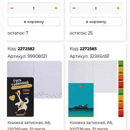
Котик с клубком, Black
зеленый, Гусь Геннадий,
Cats Matter, КоНТЭНТ,
КоНТЭНТ, 99908018
99907588
в корзину
в корзину
остаток:
7
остаток:
25
Код:
2272582
Код:
2272585
Артикул:
99908021
Артикул:
32ЗК6лВ1
Книжка записная, А6,
Книжка записная, А6,
120*165 мм, 32 листа,
100*136 мм, 32 листа,