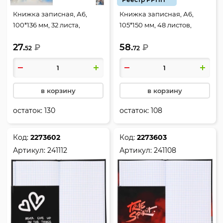
Книжка записная, А6,
Книжка записная, А6,
100*136 мм, 32 листа,
105*150 мм, 48 листов,
клетка, на скобе,
клетка, склейка, твердый
27.
58.
мелованный картон,
₽
картон 7Бц, Аниме глаза,
₽
52
72
ассорти 10 видов,
КОКОС, 241110
Прекрасные незнакомки,
Hatber, 32ЗК6лВ1
в корзину
в корзину
остаток:
130
остаток:
108
Код:
2273602
Код:
2273603
Артикул:
241112
Артикул:
241108