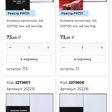
Реестр РРПП
Реестр РРПП
Книжка записная, А6,
Книжка записная, А6,
105*150 мм, 48 листов,
105*150 мм, 48 листов,
клетка, склейка, твердый
клетка, склейка, твердый
73.
73.
картон 7Бц, Never give up,
₽
картон 7Бц, Авторазбор,
₽
40
40
КОКОС, 241112
КОКОС, 241108
в корзину
в корзину
остаток:
173
остаток:
17
Код:
2273607
Код:
2273608
Артикул:
252215
Артикул:
252216