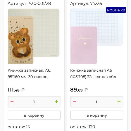
Артикул:
7-30-001/28
Артикул:
74235
новинка
Книжка записная, А6,
Книжка записная А6
85*160 мм, 30 листов,
(105*105) 32л клетка обл
клетка, сшитые листы,
мягк кар Феникс У меня к
111.
89.
мелованный картон,
₽
себе нежность 74235
₽
48
69
Медвежонок, Love me,
BrunoVisconti, 7-30-001/28
в корзину
в корзину
остаток:
15
остаток:
120