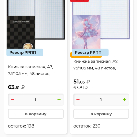
Реестр РРПП
Реестр РРПП
цена недели
Книжка записная, А7,
Книжка записная, А7,
75*105 мм, 48 листов,
75*105 мм, 48 листов,
клетка, склейка, твердый
клетка, склейка, твердый
51.
картон 7Бц, Magic
₽
05
63.
картон 7Бц, Клетка,
₽
63.81
81
ballerina, КОКОС, 252765
₽
КОКОС, 252764
в корзину
в корзину
остаток:
198
остаток:
230