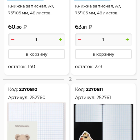
Книжка записная, А7,
Книжка записная, А7,
75*105 мм, 48 листов,
75*105 мм, 48 листов,
клетка, склейка, твердый
клетка, склейка, твердый
60.
63.
картон 7Бц, Anime teens,
₽
картон 7Бц, Панда на
₽
00
81
КОКОС, 241616
облаке, КОКОС, 241618
в корзину
в корзину
остаток:
140
остаток:
223
2
Код:
2270810
Код:
2270811
Артикул:
252760
Артикул:
252761