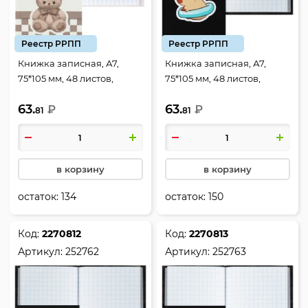
Реестр РРПП
Реестр РРПП
Книжка записная, А7,
Книжка записная, А7,
75*105 мм, 48 листов,
75*105 мм, 48 листов,
клетка, склейка, твердый
клетка, склейка, твердый
63.
63.
картон 7Бц, Bear, КОКОС,
₽
картон 7Бц, Капибара на
₽
81
81
252760
черном, КОКОС, 252761
в корзину
в корзину
остаток:
134
остаток:
150
Код:
2270812
Код:
2270813
Артикул:
252762
Артикул:
252763