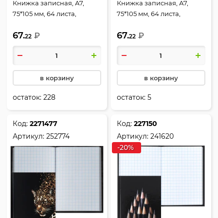
Книжка записная, А7,
Книжка записная, А7,
75*105 мм, 64 листа,
75*105 мм, 64 листа,
клетка, склейка, твердый
клетка, склейка, твердый
67.
67.
картон 7Бц, Love more,
₽
картон 7Бц, Champions,
₽
22
22
КОКОС, 252771
КОКОС, 252772
в корзину
в корзину
остаток:
228
остаток:
5
Код:
2271477
Код:
227150
Артикул:
252774
Артикул:
241620
-20%