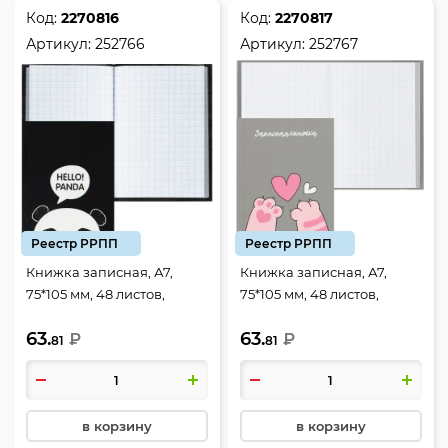
Код:
2270816
Код:
2270817
Артикул:
252766
Артикул:
252767
Реестр РРПП
Реестр РРПП
Книжка записная, А7,
Книжка записная, А7,
75*105 мм, 48 листов,
75*105 мм, 48 листов,
клетка, склейка, твердый
клетка, склейка, твердый
63.
63.
картон 7Бц, Panda,
₽
картон 7Бц, Cats & heart,
₽
81
81
КОКОС, 252766
КОКОС, 252767
в корзину
в корзину