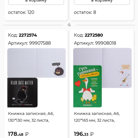
в корзину
в корзину
остаток:
120
остаток:
8
4
Код:
2272574
Код:
2272580
Артикул:
99907588
Артикул:
99908018
Книжка записная, А6,
Книжка записная, А6,
130*130 мм, 32 листа,
120*165 мм, 32 листа,
клетка, на скобе,
клетка, на скобе,
178.
196.
мелованный картон,
₽
мелованный картон,
₽
48
33