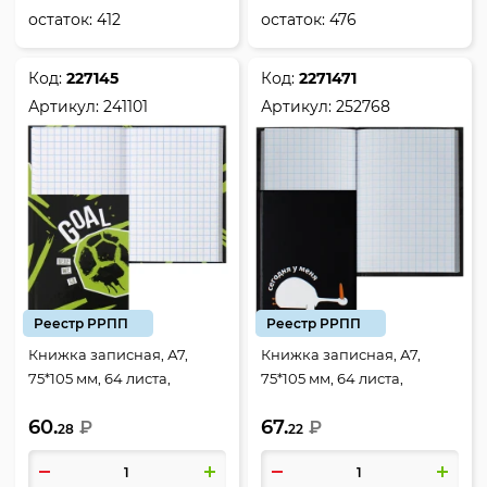
остаток:
412
остаток:
476
Код:
227145
Код:
2271471
Артикул:
241101
Артикул:
252768
Реестр РРПП
Реестр РРПП
Книжка записная, А7,
Книжка записная, А7,
75*105 мм, 64 листа,
75*105 мм, 64 листа,
клетка, склейка, твердый
клетка, склейка, твердый
60.
67.
картон 7Бц, Goal, КОКОС,
₽
картон 7Бц, Гусь обнимусь,
₽
28
22
241101
КОКОС, 252768