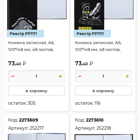
Реестр РРПП
Реестр РРПП
Книжка записная, А6,
Книжка записная, А6,
105*148 мм, 48 листов,
105*148 мм, 48 листов,
клетка, склейка, твердый
клетка, склейка, твердый
73.
73.
картон 7Бц, Енот, КОКОС,
₽
картон 7Бц, Races, КОКОС,
₽
40
40
252215
252216
в корзину
в корзину
остаток:
305
остаток:
116
Код:
2273609
Код:
2273610
Артикул:
252217
Артикул:
252218