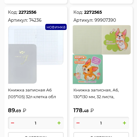
Код:
2272556
Код:
2272565
Артикул:
74236
Артикул:
99907390
новинка
Книжка записная А6
Книжка записная, А6,
(105*105) 32л клетка обл
130*130 мм, 32 листа,
мягк кар Феникс Список
клетка, на скобе,
89.
178.
дел: Я 74236
₽
мелованный картон,
₽
69
48
Корги-2, КоНТЭНТ,
99907390