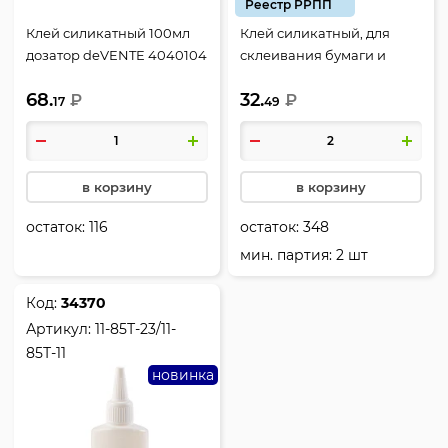
Реестр РРПП
Клей силикатный 100мл
Клей силикатный, для
дозатор deVENTE 4040104
склеивания бумаги и
картона, 110 гр, дозатор, С-
68.
32.
₽
Клей-ка, Карандаш,
₽
17
49
КС-110/НФ-00000344
в корзину
в корзину
остаток:
116
остаток:
348
мин. партия: 2 шт
Код:
34370
Артикул:
11-85Т-23/11-
85Т-11
новинка