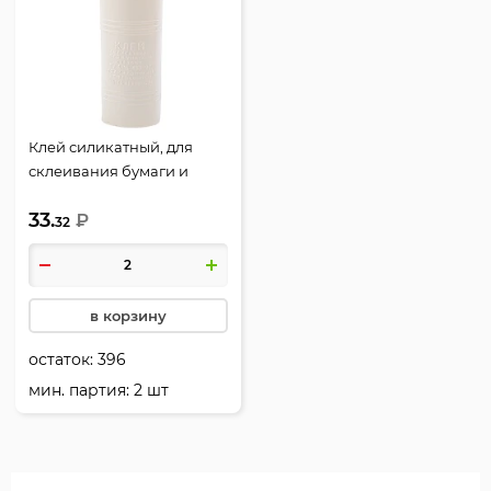
Клей силикатный, для
склеивания бумаги и
картона, 120 мл, дозатор,
33.
морозоустойчивость,
₽
32
Экспоприбор, 11-85Т-23/11-
85Т-11
в корзину
остаток:
396
мин. партия: 2 шт