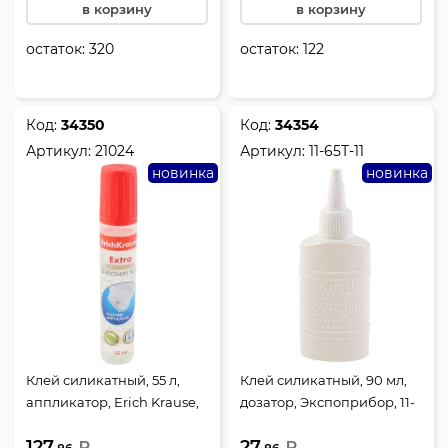
в корзину
в корзину
остаток:
320
остаток:
122
Код:
34350
Код:
34354
Артикул:
21024
Артикул:
11-65Т-11
новинка
новинка
Клей силикатный, 55 л,
Клей силикатный, 90 мл,
аппликатор, Erich Krause,
дозатор, Экспоприбор, 11-
Экстра, 21024
65Т-11
127.
27.
₽
₽