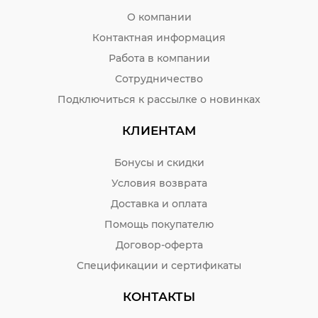
дошкольных учреждениях для детского творчества.
О компании
В нашем каталоге представлены удобные форматы: с
Контактная информация
аппликатором, кисточкой, дозатором, роллером. Ими
просто пользоваться, они выдают клей порционно,
Работа в компании
что предотвращает случайное пролитие, а также
обеспечивает аккуратность выполняемых работ.
Сотрудничество
Купить оптом и в розницу канцелярский силикатный
Подключиться к рассылке о новинках
клей 110 грамм по низкой цене можно в интернет-
магазине Бумага-С. Возможна бесплатная доставка.
КЛИЕНТАМ
Бонусы и скидки
Условия возврата
Доставка и оплата
Помощь покупателю
Договор-оферта
Спецификации и сертификаты
КОНТАКТЫ