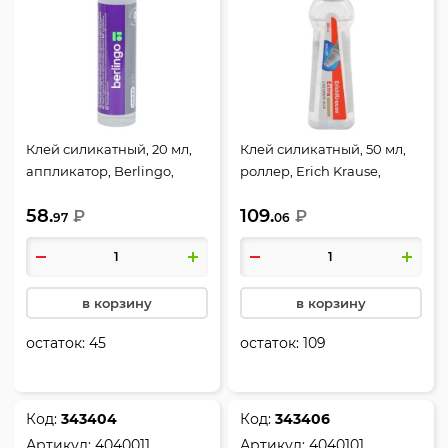
Клей силикатный, 20 мл,
Клей силикатный, 50 мл,
аппликатор, Berlingo,
роллер, Erich Krause,
FNn_06130
Экстра, 2877
58.
109.
₽
₽
97
06
в корзину
в корзину
остаток:
45
остаток:
109
Код:
343404
Код:
343406
Артикул:
4040011
Артикул:
4040101