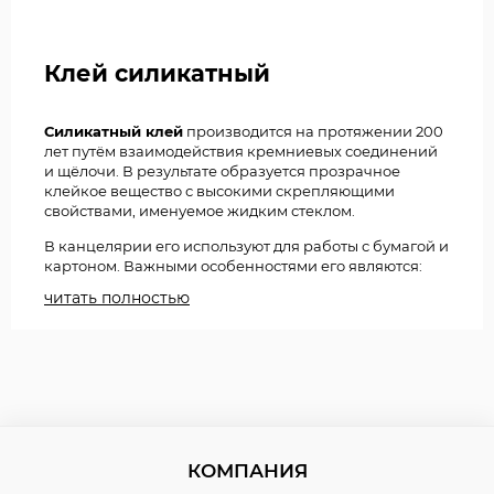
Клей силикатный
Силикатный клей
производится на протяжении 200
лет путём взаимодействия кремниевых соединений
и щёлочи. В результате образуется прозрачное
клейкое вещество с высокими скрепляющими
свойствами, именуемое жидким стеклом.
В канцелярии его используют для работы с бумагой и
картоном. Важными особенностями его являются:
читать полностью
• нетоксичность,
• прозрачность,
• морозостойкость,
• повышенная адгезия,
• смывается простой водой.
КОМПАНИЯ
Всё это позволяет применять клеящий аксессуар в