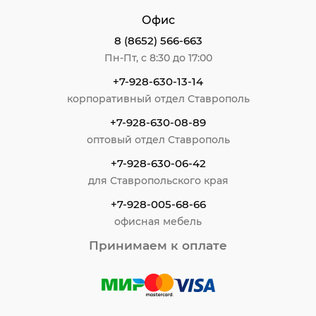
Игрушки-антистресс, слаймы и дартс можно
Офис
отнести к терапевтическим. Они прекрасно
отвлекают при тревожных состояниях, приятные,
8 (8652) 566-663
монотонные движения успокаивают, снимают
Пн-Пт, с 8:30 до 17:00
напряжение. На сайте есть не только готовые
слаймы, но и наборы для их самостоятельного
+7-928-630-13-14
изготовления. Ваш ребёнок получит
корпоративный отдел Ставрополь
удовольствие от процесса создания и
результата собственного творчества.
+7-928-630-08-89
оптовый отдел Ставрополь
+7-928-630-06-42
для Ставропольского края
+7-928-005-68-66
офисная мебель
Принимаем к оплате