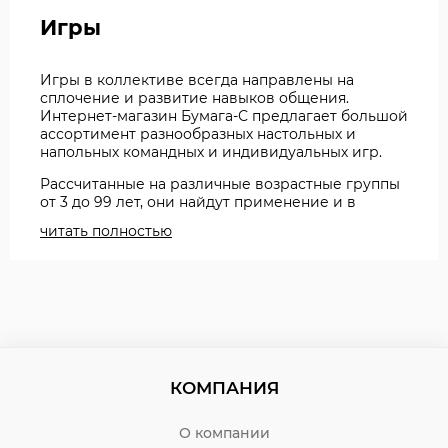
Игры
Игры в коллективе всегда направлены на
сплочение и развитие навыков общения.
Интернет-магазин Бумага-С предлагает большой
ассортимент разнообразных настольных и
напольных командных и индивидуальных игр.
Рассчитанные на различные возрастные группы
от 3 до 99 лет, они найдут применение и в
домашних развлечениях, и в детских
читать полностью
дошкольных и школьных учреждениях, и во
взрослых коллективах в качестве тимбилдинга.
Среди нашего ассортимента вы
найдёте игры:
развивающие,
обучающие,
КОМПАНИЯ
логические.
Казалось, что лото и домино давно остались в
О компании
прошлом. Однако, эти развлечения для детей и