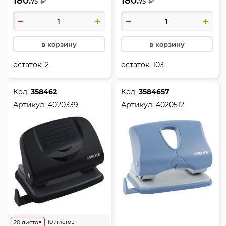
180.
180.
цвет черный, Attomex,
₽
цвет серый, Attomex,
₽
75
75
4020306
4020304
в корзину
в корзину
остаток:
2
остаток:
103
Код:
358462
Код:
3584657
Артикул:
4020339
Артикул:
4020512
10 листов
20 листов