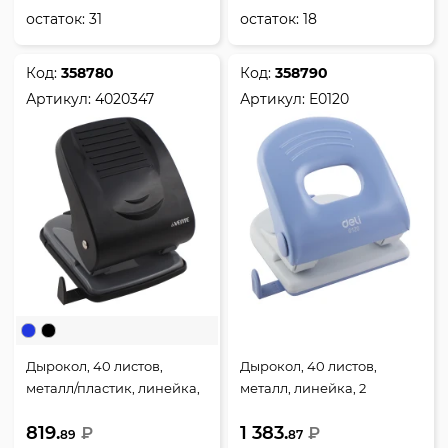
остаток:
31
остаток:
18
Код:
358780
Код:
358790
Артикул:
4020347
Артикул:
E0120
Дырокол, 40 листов,
Дырокол, 40 листов,
металл/пластик, линейка,
металл, линейка, 2
2 пробивных отверстия,
пробивных отверстия,
819.
1 383.
цвет черный, Stripe,
₽
ассорти 3 вида, PRO, Deli,
₽
89
87