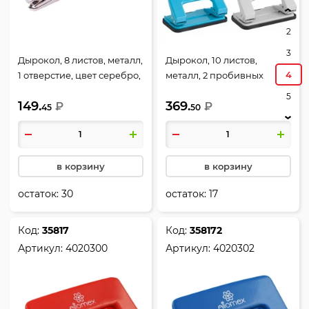
2
3
Дырокол, 8 листов, металл,
Дырокол, 10 листов,
4
1 отверстие, цвет серебро,
металл, 2 пробивных
Deli, E0114
отверстия, ассорти 3 вида,
5
149.
369.
₽
Deli, E0136
₽
45
50
в корзину
в корзину
остаток:
30
остаток:
17
Код:
35817
Код:
358172
Артикул:
4020300
Артикул:
4020302