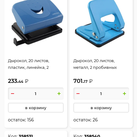
Дырокол, 20 листов,
Дырокол, 20 листов,
пластик, линейка, 2
металл, 2 пробивных
пробивных отверстия,
отверстия, ассорти 3 вида,
233.
701.
цвет пепельно-синий,
₽
Deli, E0137
₽
44
17
Trend, deVENTE, 4020507
в корзину
в корзину
остаток:
156
остаток:
26
Код:
358531
Код:
358540