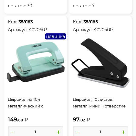
остаток:
30
остаток:
7
Код:
358183
Код:
358185
Артикул:
4020603
Артикул:
4020400
новинка
Дырокол на 10л
Дырокол, 10 листов,
металлический с
металл, мини, 1 отверстие,
линейкой deVENTE
цвет черный, deVENTE,
149.
97.
Пастель 4020603 мятный
₽
4020400
₽
68
02