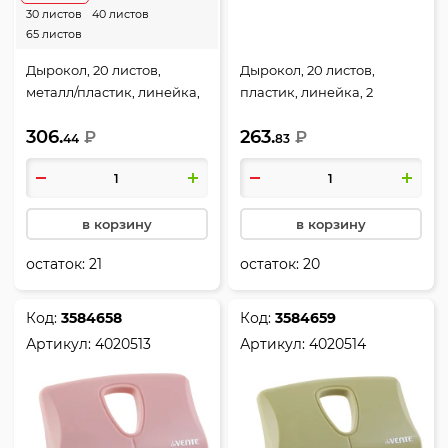
30 листов
40 листов
65 листов
Дырокол, 20 листов,
Дырокол, 20 листов,
металл/пластик, линейка,
пластик, линейка, 2
2 пробивных отверстия,
пробивных отверстия,
306.
263.
цвет черный, Stripe,
₽
цвет сумеречный синий,
₽
44
83
deVENTE, 4020339
sigNATURE, deVENTE,
4020512
в корзину
в корзину
остаток:
21
остаток:
20
Код:
3584658
Код:
3584659
Артикул:
4020513
Артикул:
4020514