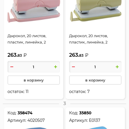
Дырокол, 20 листов,
Дырокол, 20 листов,
пластик, линейка, 2
пластик, линейка, 2
пробивных отверстия,
пробивных отверстия,
263.
263.
цвет пудрово-розовый,
₽
цвет оливковый,
₽
83
83
sigNATURE, deVENTE,
sigNATURE, deVENTE,
4020513
4020514
в корзину
в корзину
остаток:
11
остаток:
7
3
Код:
358474
Код:
35850
Артикул:
4020507
Артикул:
E0137