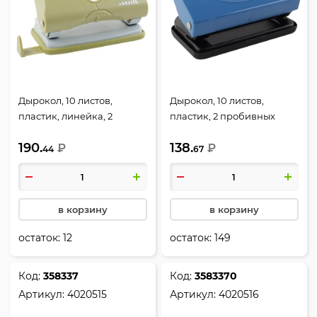
Дырокол, 10 листов,
Дырокол, 10 листов,
пластик, линейка, 2
пластик, 2 пробивных
пробивных отверстия,
отверстия, цвет пепельно-
190.
138.
цвет оливковый,
₽
синий, Trend, deVENTE,
₽
44
67
sigNATURE, deVENTE,
4020504
4020511
в корзину
в корзину
остаток:
12
остаток:
149
Код:
358337
Код:
3583370
Артикул:
4020515
Артикул:
4020516