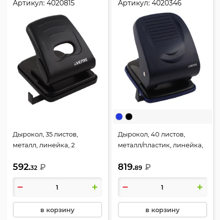
Артикул:
4020815
Артикул:
4020346
Дырокол, 35 листов,
Дырокол, 40 листов,
металл, линейка, 2
металл/пластик, линейка,
пробивных отверстия,
2 пробивных отверстия,
592.
819.
цвет черный, deVENTE,
₽
цвет синий, Stripe,
₽
32
89
4020815
deVENTE, 4020346
в корзину
в корзину