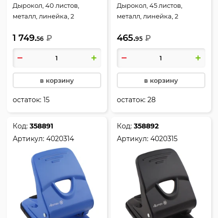
Дырокол, 40 листов,
Дырокол, 45 листов,
металл, линейка, 2
металл, линейка, 2
пробивных отверстия,
пробивных отверстия,
1 749.
465.
цвет черный, Строгость,
₽
цвет серый, Attomex,
₽
56
95
Классика, Erich Krause,
4020313
4669
в корзину
в корзину
остаток:
15
остаток:
28
Код:
358891
Код:
358892
Артикул:
4020314
Артикул:
4020315