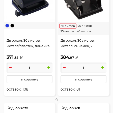
20 листов
30 листов
25 листов
45 листов
Дырокол, 30 листов,
Дырокол, 30 листов,
металл/пластик, линейка,
металл, линейка, 2
2 пробивных отверстия,
пробивных отверстия,
371.
384.
цвет синий, deVENTE,
₽
цвет черный, Attomex,
₽
38
97
4020342
4020502
в корзину
в корзину
остаток:
108
остаток:
81
4
Код:
358775
Код:
35878