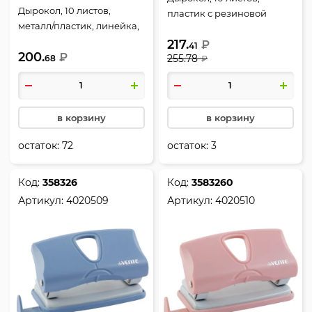
Дырокол, 10 листов,
пластик с резиновой
металл/пластик, линейка,
вставкой, линейка, 2
2 пробивных отверстия,
217.
пробивных отверстия,
₽
41
200.
цвет черный, Stripe,
₽
255.78
68
ассорти 3 вида, Пастель,
₽
deVENTE, 4020335
deVENTE, 4020900
в корзину
в корзину
остаток:
72
остаток:
3
Код:
358326
Код:
3583260
Артикул:
4020509
Артикул:
4020510