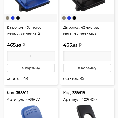
Дырокол, 45 листов,
Дырокол, 45 листов,
металл, линейка, 2
металл, линейка, 2
пробивных отверстия,
пробивных отверстия,
465.
465.
цвет синий, Attomex,
₽
цвет черный, Attomex,
₽
95
95
4020314
4020315
в корзину
в корзину
остаток:
49
остаток:
95
Код:
358912
Код:
358918
Артикул:
1039677
Артикул:
4020100