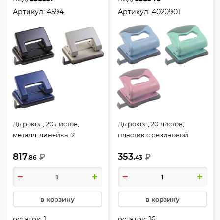
Артикул:
4594
Артикул:
4020901
Дырокол, 20 листов,
Дырокол, 20 листов,
металл, линейка, 2
пластик с резиновой
пробивных отверстия,
вставкой, линейка, 2
817.
353.
ассорти 3 вида, Строгость,
₽
пробивных отверстия,
₽
86
43
Классика, Erich Krause,
ассорти 3 вида, Пастель,
4594
deVENTE, 4020901
в корзину
в корзину
остаток:
1
остаток:
16