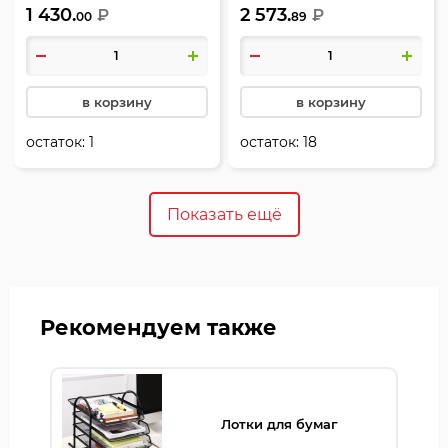
1 430.
2 573.
отверстия, цвет черный,
₽
цвет черный, deVENTE,
₽
00
89
Stripe, deVENTE, 4020501
4020749
в корзину
в корзину
остаток:
1
остаток:
18
Показать ещё
Рекомендуем также
Лотки для бумаг