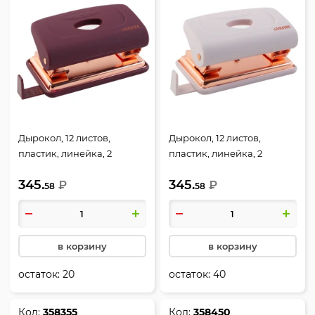
Дырокол, 12 листов,
Дырокол, 12 листов,
пластик, линейка, 2
пластик, линейка, 2
пробивных отверстия,
пробивных отверстия,
345.
345.
цвет бургунди, 6 мм,
₽
цвет лавандово-
₽
58
58
Esthetics, deVENTE,
пепельный, 6 мм,
4020515
Esthetics, deVENTE,
4020516
в корзину
в корзину
остаток:
20
остаток:
40
Код:
358355
Код:
358450