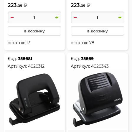
223.
223.
цвет серый, Attomex,
₽
цвет синий, Attomex,
₽
09
09
4020310
4020311
в корзину
в корзину
остаток:
17
остаток:
78
Код:
358681
Код:
35869
Артикул:
4020312
Артикул:
4020343