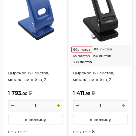
100 листов
60 листов
65 листов
150 листов
300 листов
Дырокол, 60 листов,
Дырокол, 60 листов,
металл, линейка, 2
металл, линейка, 2
пробивных отверстия,
пробивных отверстия,
1 793.
1 411.
цвет синий, Economy,
₽
цвет черный, deVENTE,
₽
00
95
Attache, 1039677
4020100
в корзину
в корзину
остаток:
1
остаток:
8