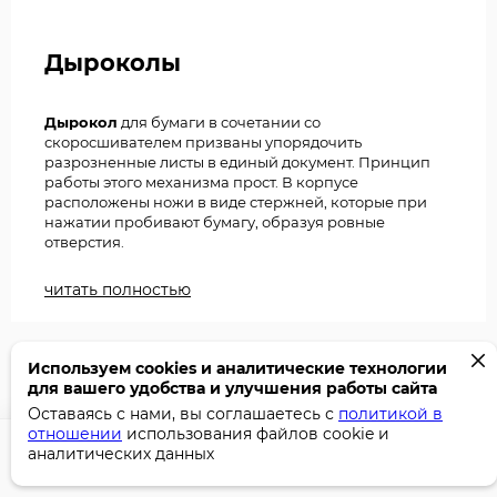
Дыроколы
Дырокол
для бумаги в сочетании со
скоросшивателем призваны упорядочить
разрозненные листы в единый документ. Принцип
работы этого механизма прост. В корпусе
расположены ножи в виде стержней, которые при
нажатии пробивают бумагу, образуя ровные
отверстия.
Дыроколы различаются по:
читать полностью
– мощности (пробивная способность от 8 до 150
листов),
Используем cookies и аналитические технологии
– количеству отверстий (большинство моделей
для вашего удобства и улучшения работы сайта
рассчитаны на 2, другие делают 4 одновременно,
либо 1),
Оставаясь с нами, вы соглашаетесь с
политикой в
отношении
использования файлов cookie и
– по форме отверстий (круглые для канцелярских
аналитических данных
КОМПАНИЯ
нужд и фигурные для скрапбукинга).