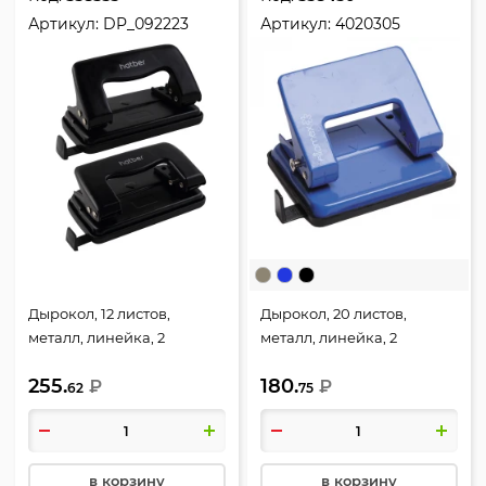
Артикул:
DP_092223
Артикул:
4020305
Дырокол, 12 листов,
Дырокол, 20 листов,
металл, линейка, 2
металл, линейка, 2
пробивных отверстия,
пробивных отверстия,
255.
180.
цвет черный, Record,
₽
цвет синий, Attomex,
₽
62
75
Hatber, DP_092223
4020305
в корзину
в корзину