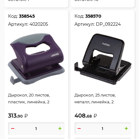
Код:
358545
Код:
358570
Артикул:
4020205
Артикул:
DP_092224
Дырокол, 20 листов,
Дырокол, 25 листов,
пластик, линейка, 2
металл, линейка, 2
пробивных отверстия,
пробивных отверстия,
313.
408.
цвет лаванда, Marandi,
₽
цвет черный, Record,
₽
90
68
deVENTE, 4020205
Hatber, DP_092224