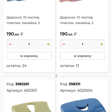
Дырокол, 10 листов,
Дырокол, 10 листов,
пластик, линейка, 2
пластик, линейка, 2
пробивных отверстия,
пробивных отверстия,
190.
190.
цвет сумеречный синий,
₽
цвет пудрово-розовый,
₽
44
44
sigNATURE, deVENTE,
sigNATURE, deVENTE,
4020509
4020510
в корзину
в корзину
остаток:
24
остаток:
13
2
Код:
3583261
Код:
358331
Артикул:
4020511
Артикул:
4020504