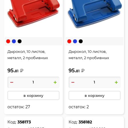
Дырокол, 10 листов,
Дырокол, 10 листов,
металл, 2 пробивных
металл, 2 пробивных
отверстия, цвет красный,
отверстия, цвет синий,
95.
95.
Attomex, 4020300
₽
Attomex, 4020302
₽
81
81
в корзину
в корзину
остаток:
27
остаток:
2
Код:
358173
Код:
358182