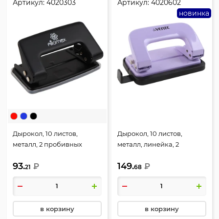
Артикул:
4020303
Артикул:
4020602
новинка
Дырокол, 10 листов,
Дырокол, 10 листов,
металл, 2 пробивных
металл, линейка, 2
отверстия, цвет черный,
пробивных отверстия,
93.
149.
Attomex, 4020303
₽
цвет сиреневый, 5,5 мм,
₽
21
68
Пастель, deVENTE,
4020602
в корзину
в корзину