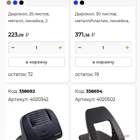
Дырокол, 25 листов,
Дырокол, 30 листов,
металл, линейка, 2
металл/пластик, линейка,
пробивных отверстия,
2 пробивных отверстия,
223.
371.
цвет черный, Attomex,
₽
цвет черный, Stripe,
₽
09
38
4020312
deVENTE, 4020343
в корзину
в корзину
остаток:
72
остаток:
19
Код:
358692
Код:
358694
Артикул:
4020342
Артикул:
4020502