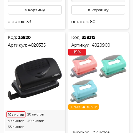
в корзину
в корзину
остаток:
53
остаток:
80
Код:
35820
Код:
358315
Артикул:
4020335
Артикул:
4020900
-15%
цена недели
20 листов
10 листов
30 листов
40 листов
65 листов
Дырокол, 10 листов,