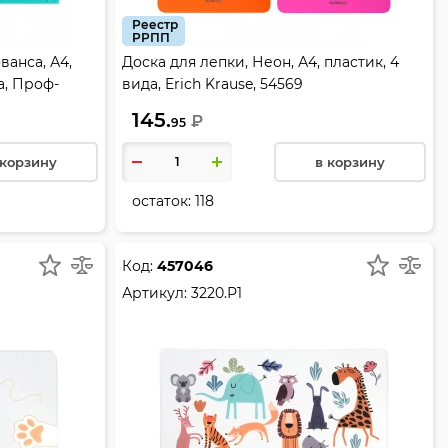
Реестр
РРПП
ванса, А4,
Доска для лепки, Неон, А4, пластик, 4
а, Проф-
вида, Erich Krause, 54569
145.
₽
95
 корзину
в корзину
остаток:
118
Код:
457046
Артикул:
3220.Р1