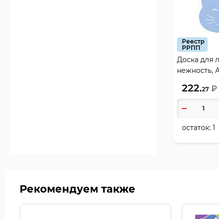
Реестр
РРПП
Доска для 
нежность, А
вида, Erich 
222.
₽
27
остаток:
1
Рекомендуем также