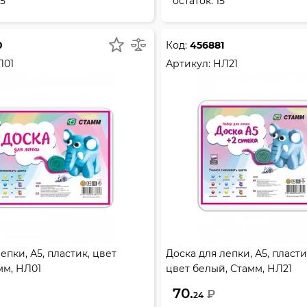
55
остаток:
15
0
Код:
456881
Л01
Артикул:
НЛ21
епки, А5, пластик, цвет
Доска для лепки, А5, пластик
мм, НЛ01
цвет белый, Стамм, НЛ21
70.
₽
24