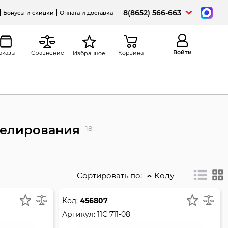
8(8652) 566-663
Бонусы и скидки
Оплата и доставка
Войти
аказы
Сравнение
Корзина
Избранное
делирования
18
Сортировать по:
Коду
Код:
456807
Артикул:
11С 711-08