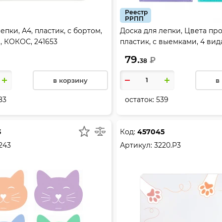
Реестр
РРПП
епки, А4, пластик, с бортом,
Доска для лепки, Цвета про
, КОКОС, 241653
пластик, с выемками, 4 вид
Пресс, ДЛ-0436
79.
₽
38
в корзину
в
83
остаток:
539
3
Код:
457045
243
Артикул:
3220.Р3