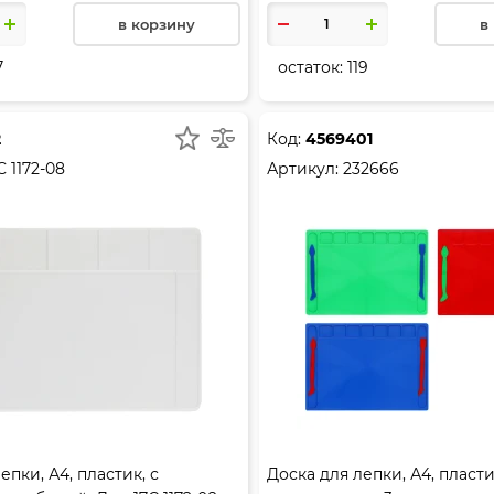
в корзину
в
7
остаток:
119
2
Код:
4569401
С 1172-08
Артикул:
232666
епки, А4, пластик, с
Доска для лепки, А4, пластик