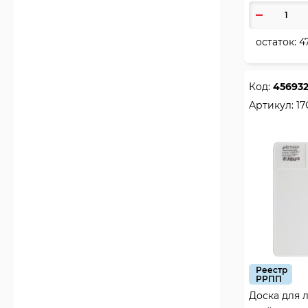
остаток:
4
Код:
45693
Артикул:
17
Реестр
РРПП
Доска для л