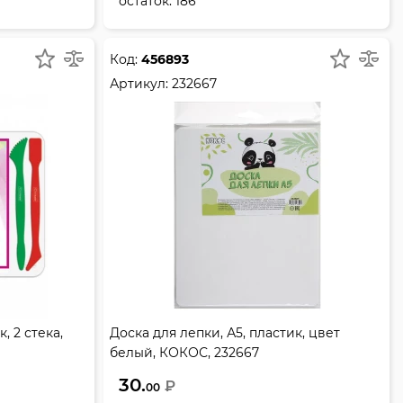
остаток:
186
Код:
456893
Артикул:
232667
, 2 стека,
Доска для лепки, А5, пластик, цвет
белый, КОКОС, 232667
30.
₽
00