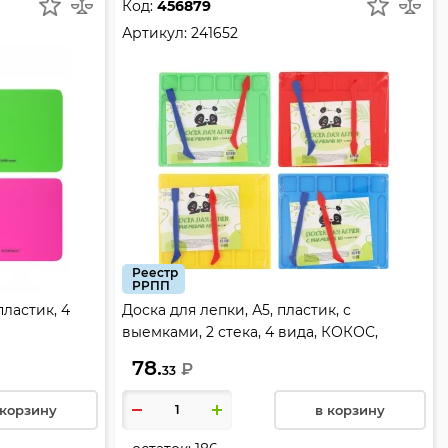
Код:
456879
Артикул:
241652
Реестр
РРПП
пластик, 4
Доска для лепки, А5, пластик, с
выемками, 2 стека, 4 вида, КОКОС,
241652
78.
₽
33
 корзину
в корзину