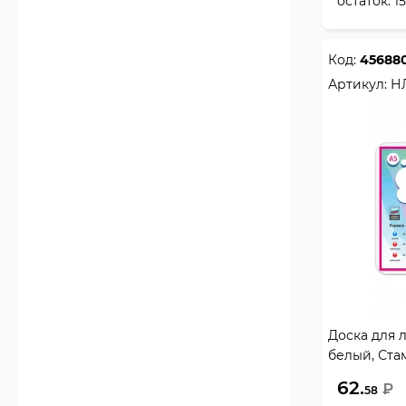
остаток:
1
Код:
45688
Артикул:
Н
Доска для л
белый, Ста
62.
₽
58