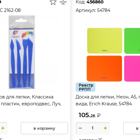
9
Код:
456860
С 2162-08
Артикул:
54784
Реестр
РРПП
ов для лепки, Классика
Доска для лепки, Неон, А5, 
, пластик, европодвес, Луч,
вида, Erich Krause, 54784
105.
₽
26
в корзину
в