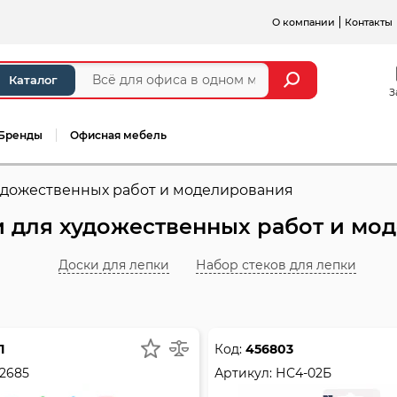
О компании
Контакты
Каталог
З
Бренды
Офисная мебель
художественных работ и моделирования
и для художественных работ и мо
Доски для лепки
Набор стеков для лепки
1
Код:
456803
2685
Артикул:
НС4-02Б