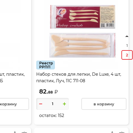
1
2
Реестр
РРПП
т, пластик,
Набор стеков для лепки, De Luxe, 4 шт,
2Б
пластик, Луч, 11С 711-08
82.
₽
88
 корзину
в корзину
остаток:
152