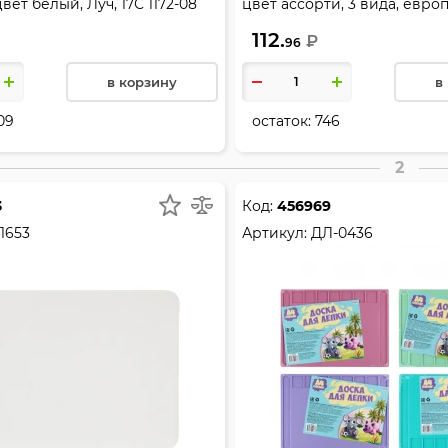
вет белый, Луч, 17С 1172-08
цвет ассорти, 3 вида, евро
КОКОС, 232666
112.
₽
96
в корзину
в
09
остаток:
746
2
3
Код:
456969
1653
Артикул:
ДЛ-0436