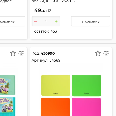
подвес,
белый, КОКОС, 232665
49.
₽
40
 корзину
в корзину
остаток:
453
Код:
456990
Артикул:
54569