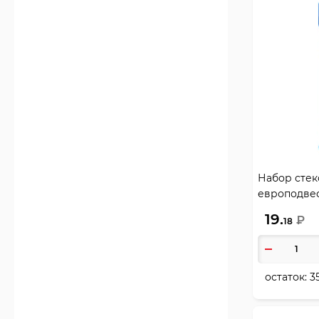
Набор стеко
европодвес
19.
₽
18
остаток:
3