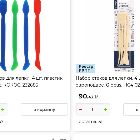
Реестр
РРПП
в для лепки, 4 шт, пластик,
Набор стеков для лепки, 4 ш
, КОКОС, 232685
европодвес, Globus, НС4-0
90.
₽
43
в корзину
в
57
остаток:
51