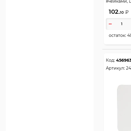
ячейками, ц
102.
₽
10
остаток:
4
Код:
45696
Артикул:
24