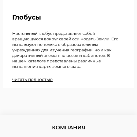
Глобусы
Настольный глобус представляет собой
вращающуюся вокруг своей оси модель Земли. Его
используют не только в образовательных
учреждениях для изучения географии, но и как
декоративный элемент классов и кабинетов. В
нашем каталоге представлены различные
исполнения карты земного шара:
• географическая;
читать полностью
• зоогеографическая;
• политико-административная;
• с картой созвездий;
• политическая;
• физико-политическая;
КОМПАНИЯ
• физическая.