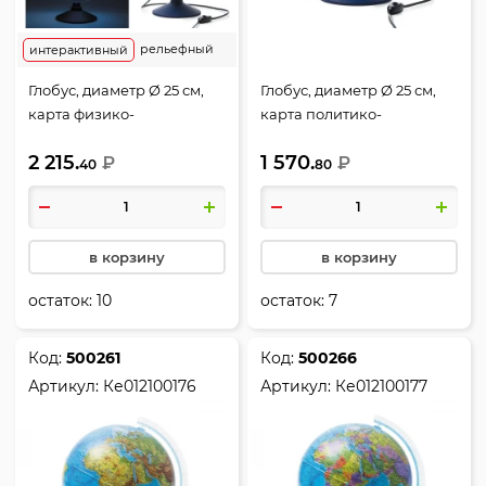
рельефный
интерактивный
Глобус, диаметр Ø 25 см,
Глобус, диаметр Ø 25 см,
карта физико-
карта политико-
политическая,
административная/карта
2 215.
1 570.
интерактивный, с
₽
созвездий, двойная карта,
₽
40
80
подсветкой, пластик,
с подсветкой, пластик,
Глобен, INT12500284
Глобен, Ке012500278
в корзину
в корзину
остаток:
10
остаток:
7
Код:
500261
Код:
500266
Артикул:
Ке012100176
Артикул:
Ке012100177