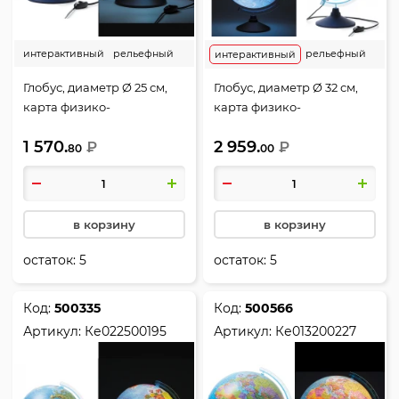
интерактивный
рельефный
рельефный
интерактивный
Глобус, диаметр Ø 25 см,
Глобус, диаметр Ø 32 см,
карта физико-
карта физико-
политическая, с
политическая,
1 570.
2 959.
подсветкой, пластик,
₽
интерактивный, с
₽
80
00
Глобен, Ке012500191
подсветкой, пластик,
Рельефный, Глобен,
INT13200290
в корзину
в корзину
остаток:
5
остаток:
5
Код:
500335
Код:
500566
Артикул:
Ке022500195
Артикул:
Ке013200227