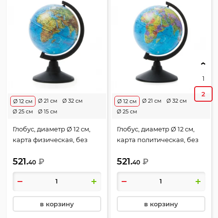
1
2
Ø 21 см
Ø 32 см
Ø 21 см
Ø 32 см
Ø 12 см
Ø 12 см
Ø 25 см
Ø 15 см
Ø 25 см
Глобус, диаметр Ø 12 см,
Глобус, диаметр Ø 12 см,
карта физическая, без
карта политическая, без
подсветки, пластик,
подсветки, пластик,
521.
521.
Глобен, К011200001
₽
Глобен, К011200002
₽
40
40
в корзину
в корзину