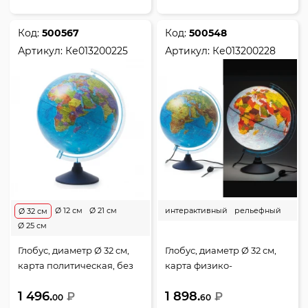
Код:
500567
Код:
500548
Артикул:
Ке013200225
Артикул:
Ке013200228
Ø 12 см
Ø 21 см
интерактивный
рельефный
Ø 32 см
Ø 25 см
Глобус, диаметр Ø 32 см,
Глобус, диаметр Ø 32 см,
карта политическая, без
карта физико-
подсветки, пластик,
политическая, с
1 496.
1 898.
Глобен, Ке013200225
₽
подсветкой, пластик,
₽
00
60