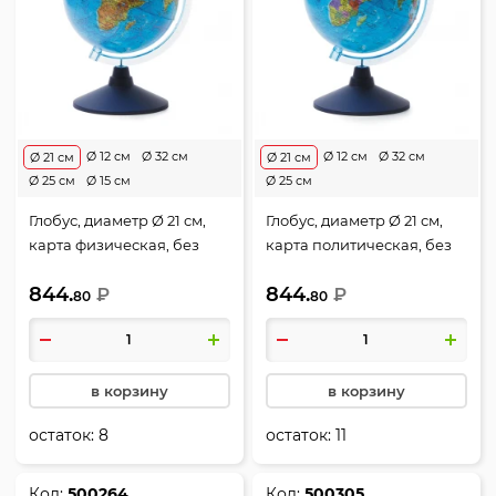
Ø 12 см
Ø 32 см
Ø 12 см
Ø 32 см
Ø 21 см
Ø 21 см
Ø 25 см
Ø 15 см
Ø 25 см
Глобус, диаметр Ø 21 см,
Глобус, диаметр Ø 21 см,
карта физическая, без
карта политическая, без
подсветки, пластик,
подсветки, пластик,
844.
844.
Глобен, Ке012100176
₽
Глобен, Ке012100177
₽
80
80
в корзину
в корзину
остаток:
8
остаток:
11
Код:
500264
Код:
500305