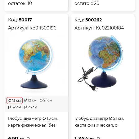
остаток:
10
остаток:
20
Код:
50017
Код:
500262
Артикул:
Ке011500196
Артикул:
Ке022100184
Ø 12 см
Ø 21 см
Ø 15 см
Ø 32 см
Ø 25 см
Глобус, диаметр Ø 15 см,
Глобус, диаметр Ø 21 см,
карта физическая, без
карта физическая, с
подсветки, пластик,
подсветкой, пластик,
699.
1 364.
Глобен, Ке011500196
Рельефный, Глобен,