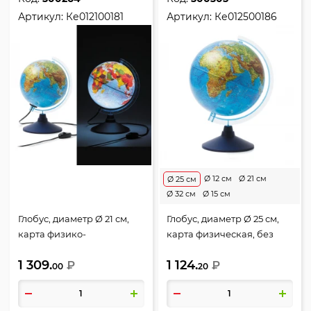
Артикул:
Ке012100181
Артикул:
Ке012500186
Ø 12 см
Ø 21 см
Ø 25 см
Ø 32 см
Ø 15 см
Глобус, диаметр Ø 21 см,
Глобус, диаметр Ø 25 см,
карта физико-
карта физическая, без
политическая, с
подсветки, пластик,
1 309.
1 124.
подсветкой, пластик,
₽
Глобен, Ке012500186
₽
00
20
Глобен, Ке012100181