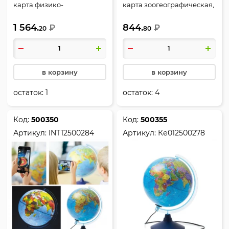
карта физико-
карта зоогеографическая,
политическая, с
пластик, Глобен,
1 564.
844.
подсветкой, пластик,
₽
Ке012100207
₽
20
80
Рельефный, Глобен,
Ве022100253, Классик
Евро
в корзину
в корзину
остаток:
1
остаток:
4
Код:
500350
Код:
500355
Артикул:
INT12500284
Артикул:
Ке012500278