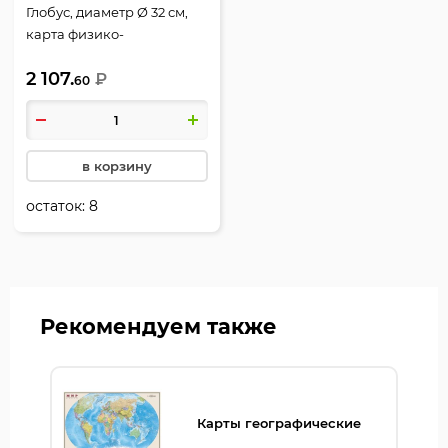
Глобус, диаметр Ø 32 см,
карта физико-
политическая,
2 107.
рельефный, с подсветкой,
₽
60
пластик, Рельефный,
Глобен, К013200223
в корзину
остаток:
8
Рекомендуем также
Карты географические