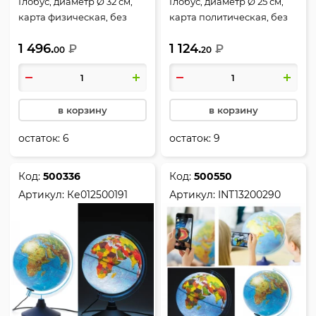
Глобус, диаметр Ø 32 см,
Глобус, диаметр Ø 25 см,
карта физическая, без
карта политическая, без
подсветки, пластик,
подсветки, пластик,
1 496.
1 124.
Глобен, Ке013200224
₽
Глобен, Ке012500187
₽
00
20
в корзину
в корзину
остаток:
6
остаток:
9
Код:
500336
Код:
500550
Артикул:
Ке012500191
Артикул:
INT13200290