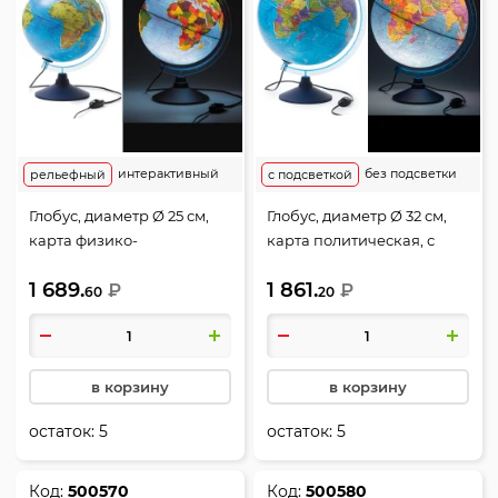
интерактивный
без подсветки
рельефный
с подсветкой
Глобус, диаметр Ø 25 см,
Глобус, диаметр Ø 32 см,
карта физико-
карта политическая, с
политическая,
подсветкой, пластик,
1 689.
1 861.
рельефный, с подсветкой,
₽
Глобен, Ке013200227
₽
60
20
пластик, Рельефный,
Глобен, Ке022500195
в корзину
в корзину
остаток:
5
остаток:
5
Код:
500570
Код:
500580