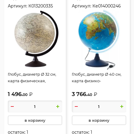
Артикул:
К013200335
Артикул:
Ке014000246
Глобус, диаметр Ø 32 см,
Глобус, диаметр Ø 40 см,
карта физическая,
карта физико-
пластик, Луна, Глобен,
политическая, с
1 496.
3 766.
К013200335, Классик Евро
₽
подсветкой, пластик,
₽
00
40
Глобен, Ке014000246,
Классик Евро
в корзину
в корзину
остаток:
1
остаток:
1