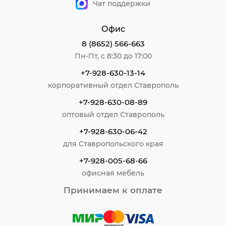
Чат поддержки
Интерактивные глобусы с физико-политической
картой работают в паре с гаджетами. Стоит только
направит камеру смартфона на карту, и вы увидите
Офис
интересные факты о выбранной территории.
8 (8652) 566-663
Купить в подарок оптом и в розницу глобус
Пн-Пт, с 8:30 до 17:00
настольный с подсветкой по низкой цене можно в
интернет-магазине Бумага-С. Возможна бесплатная
+7-928-630-13-14
доставка или самовывоз.
корпоративный отдел Ставрополь
+7-928-630-08-89
оптовый отдел Ставрополь
+7-928-630-06-42
для Ставропольского края
+7-928-005-68-66
офисная мебель
Принимаем к оплате