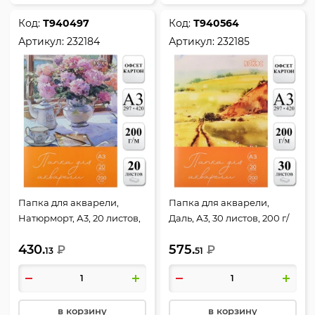
Код:
Т940497
Код:
Т940564
Артикул:
232184
Артикул:
232185
Папка для акварели,
Папка для акварели,
Натюрморт, А3, 20 листов,
Даль, А3, 30 листов, 200 г/
200 г/кв.м, цвет белый,
кв.м, цвет белый, КОКОС,
430.
575.
КОКОС, 232184
₽
232185
₽
13
51
в корзину
в корзину