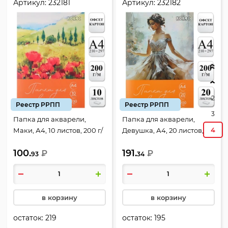
Артикул:
232181
Артикул:
232182
2
Реестр РРПП
Реестр РРПП
3
Папка для акварели,
Папка для акварели,
4
Маки, А4, 10 листов, 200 г/
Девушка, А4, 20 листов,
кв.м, цвет белый, КОКОС,
200 г/кв.м, цвет белый,
100.
191.
232181
₽
КОКОС, 232182
₽
93
34
в корзину
в корзину
остаток:
219
остаток:
195