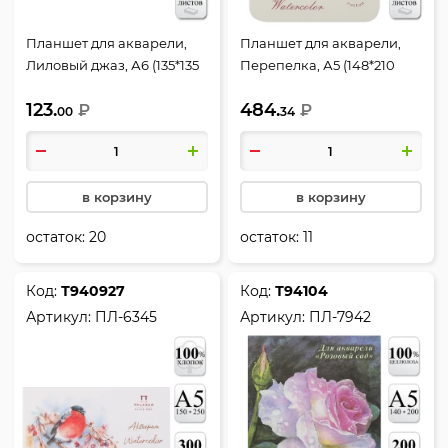
Планшет для акварели,
Планшет для акварели,
Лиловый джаз, А6 (135*135
Перепелка, А5 (148*210
мм), 20 листов, 200 г/кв.м,
мм), 15 листов, 300 г/кв.м,
123.
484.
склейка, Лилия Холдинг,
₽
склейка, цвет слоновая
₽
00
34
ПЛ-5934
кость, Лилия Холдинг,
ПЛ-8271
в корзину
в корзину
остаток:
20
остаток:
11
Код:
Т940927
Код:
Т94104
Артикул:
ПЛ-6345
Артикул:
ПЛ-7942