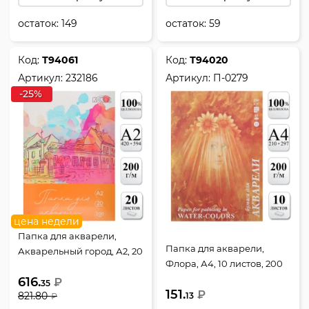
остаток:
149
остаток:
59
Код:
Т94061
Код:
Т94020
Артикул:
232186
Артикул:
П-0279
-25%
цена недели
Папка для акварели,
Папка для акварели,
Акварельный город, А2, 20
Флора, А4, 10 листов, 200
листов, 200 г/кв.м, цвет
г/кв.м, в папке, цвет
616.
белый, КОКОС, 232186
₽
35
151.
белый, Лилия Холдинг,
₽
821.80
13
₽
П-0279