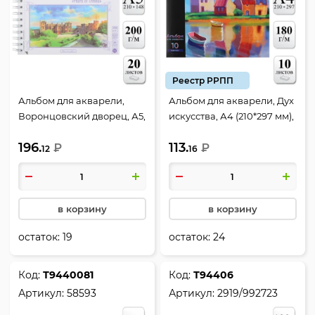
Реестр РРПП
Альбом для акварели,
Альбом для акварели, Дух
Воронцовский дворец, А5,
искусства, А4 (210*297 мм),
20 листов, 200 г/кв.м, цвет
10 листов, 180 г/кв.м,
196.
113.
экстра белый, Лилия
₽
склейка, Erich Krause,
₽
12
16
Холдинг, АЛ-6730
61508
в корзину
в корзину
остаток:
19
остаток:
24
Код:
Т9440081
Код:
Т94406
Артикул:
58593
Артикул:
2919/992723