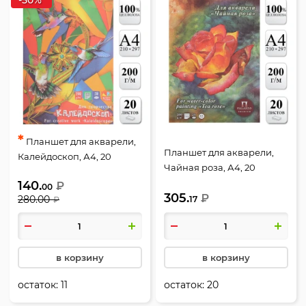
*
Планшет для акварели,
Планшет для акварели,
Калейдоскоп, А4, 20
Чайная роза, А4, 20
листов, 200 г/кв.м, Лилия
листов, 200 г/кв.м, Лилия
140.
₽
Холдинг, ПК/4
00
305.
Холдинг, ПЛЧР/А4
₽
280.00
17
₽
в корзину
в корзину
остаток:
11
остаток:
20