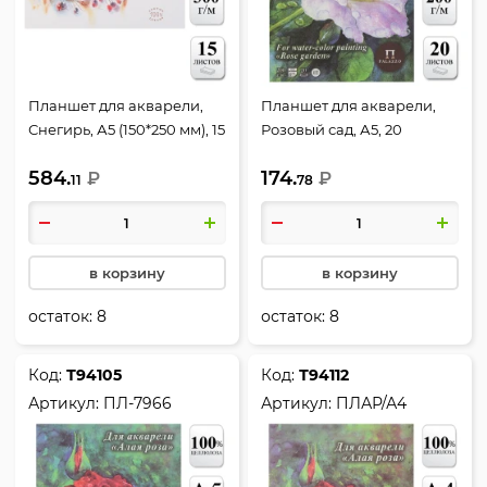
Планшет для акварели,
Планшет для акварели,
Снегирь, А5 (150*250 мм), 15
Розовый сад, А5, 20
листов, 300 г/кв.м,
листов, 200 г/кв.м,
584.
174.
склейка, цвет белый,
₽
склейка, цвет
₽
11
78
Лилия Холдинг, ПЛ-6345
соломенный, Лилия
Холдинг, ПЛ-7942
в корзину
в корзину
остаток:
8
остаток:
8
Код:
Т94105
Код:
Т94112
Артикул:
ПЛ-7966
Артикул:
ПЛАР/А4