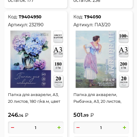
остаток:
177
остаток:
236
Код:
Т9404950
Код:
Т94050
Артикул:
232190
Артикул:
ПА3/20
Папка для акварели, А3,
Папка для акварели,
20 листов, 180 г/кв.м, цвет
Рыбачка, А3, 20 листов,
белый, КОКОС, 232190
200 г/кв.м, цвет белый,
246.
501.
₽
Лилия Холдинг, ПА3/20
₽
14
99