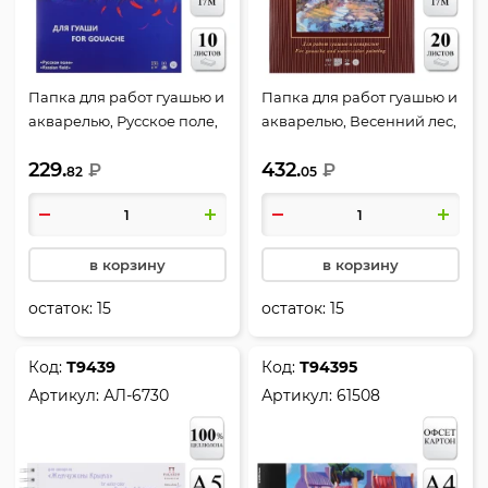
Папка для работ гуашью и
Папка для работ гуашью и
акварелью, Русское поле,
акварелью, Весенний лес,
А3, 10 листов, 235 г/кв.м,
А3, 20 листов, 160 г/кв.м,
229.
432.
Лилия Холдинг, П-1707
₽
цвет белый, Лилия
₽
82
05
Холдинг, ПГА3/20
в корзину
в корзину
остаток:
15
остаток:
15
Код:
Т9439
Код:
Т94395
Артикул:
АЛ-6730
Артикул:
61508