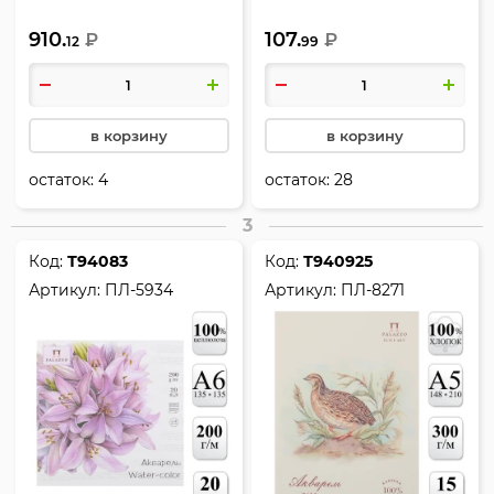
листов, 200 г/кв.м, цвет
мм), 20 листов, 200 г/кв.м,
910.
107.
белый, Лилия Холдинг,
₽
склейка, Лилия Холдинг,
₽
12
99
П-1481
ПЛ-5637
в корзину
в корзину
остаток:
4
остаток:
28
3
Код:
Т94083
Код:
Т940925
Артикул:
ПЛ-5934
Артикул:
ПЛ-8271