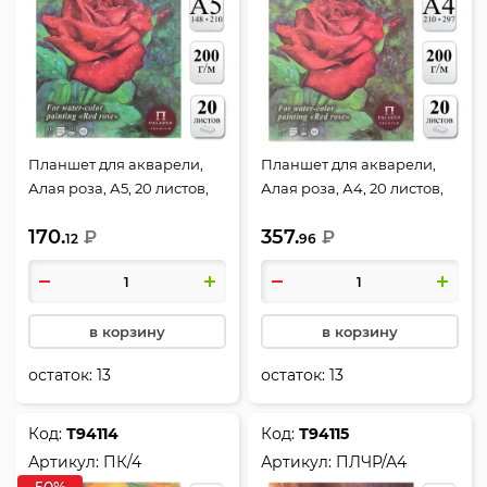
Планшет для акварели,
Планшет для акварели,
Алая роза, А5, 20 листов,
Алая роза, А4, 20 листов,
200 г/кв.м, цвет белый,
200 г/кв.м, Лилия Холдинг,
170.
357.
Лилия Холдинг, ПЛ-7966
₽
ПЛАР/А4
₽
12
96
в корзину
в корзину
остаток:
13
остаток:
13
Код:
Т94114
Код:
Т94115
Артикул:
ПК/4
Артикул:
ПЛЧР/А4
-50%