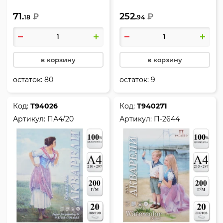
белый, КОКОС, 232187
кв.м, цвет белый, Луч, 32С
71.
252.
₽
2079-08
₽
18
94
в корзину
в корзину
остаток:
80
остаток:
9
Код:
Т94026
Код:
Т940271
Артикул:
ПА4/20
Артикул:
П-2644