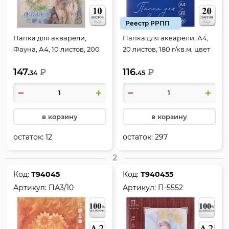
Реестр РРПП
Папка для акварели,
Папка для акварели, А4,
Фауна, А4, 10 листов, 200
20 листов, 180 г/кв.м, цвет
г/кв.м, в папке, цвет
белый, КОКОС, 232188
147.
116.
молочный, Лилия Холдинг,
₽
₽
34
45
П-6451
в корзину
в корзину
остаток:
12
остаток:
297
2
Код:
Т94045
Код:
Т940455
Артикул:
ПА3/10
Артикул:
П-5552