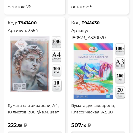
остаток:
26
остаток:
5
Код:
Т941400
Код:
Т941430
Артикул:
3354
Артикул:
180523_А320020
Бумага для акварели, А4,
Бумага для акварели,
10 листов, 300 г/кв.м, цвет
Классическая, А3, 20
белый, Полином, 3354
листов, 200 г/кв.м, в папке,
222.
507.
₽
цвет белый, Гамма,
₽
58
14
180523_А320020