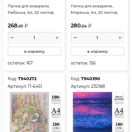
Папка для акварели,
Папка для акварели,
Рыбачка, А4, 20 листов,
Морячка, А4, 20 листов,
200 г/кв.м, цвет белый,
200 г/кв.м, в папке, цвет
268.
280.
Лилия Холдинг, ПА4/20
₽
молочный, Лилия Холдинг,
₽
05
04
П-2644
в корзину
в корзину
остаток:
167
остаток:
156
Код:
Т940272
Код:
Т940390
Артикул:
П-6451
Артикул:
232188