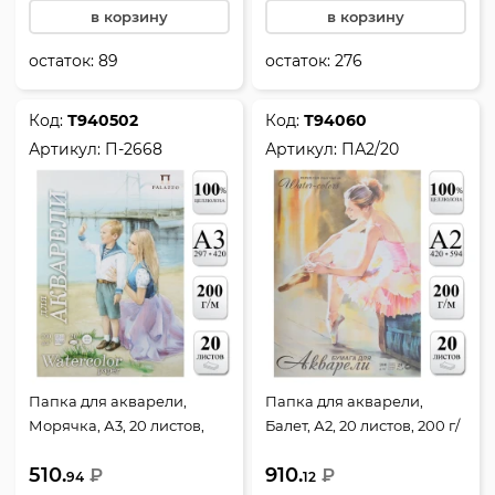
в корзину
в корзину
остаток:
89
остаток:
276
Код:
Т940502
Код:
Т94060
Артикул:
П-2668
Артикул:
ПА2/20
Папка для акварели,
Папка для акварели,
Морячка, А3, 20 листов,
Балет, А2, 20 листов, 200 г/
200 г/кв.м, в папке, цвет
кв.м, цвет белый, Лилия
510.
910.
молочный, Лилия Холдинг,
₽
Холдинг, ПА2/20
₽
94
12