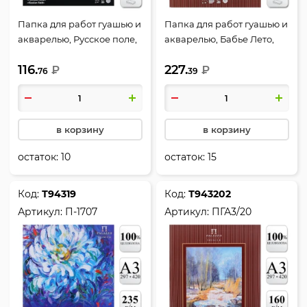
Папка для работ гуашью и
Папка для работ гуашью и
акварелью, Русское поле,
акварелью, Бабье Лето,
А4, 10 листов, 235 г/кв.м,
А4, 20 листов, 160 г/кв.м,
116.
227.
цвет белый, Лилия
₽
цвет белый, Лилия
₽
76
39
Холдинг, П-1684
Холдинг, ПГА4/20
в корзину
в корзину
остаток:
10
остаток:
15
Код:
Т94319
Код:
Т943202
Артикул:
П-1707
Артикул:
ПГА3/20