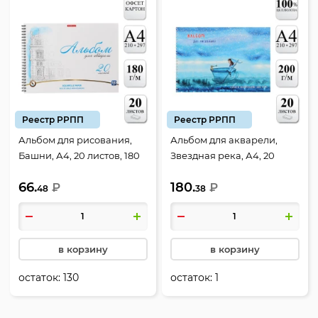
Реестр РРПП
Реестр РРПП
Альбом для рисования,
Альбом для акварели,
Башни, А4, 20 листов, 180
Звездная река, А4, 20
г/кв.м, на спирали, Erich
листов, 200 г/кв.м, на
66.
180.
Krause, 58593
₽
спирали, Полином,
₽
48
38
2919/992723
в корзину
в корзину
остаток:
130
остаток:
1