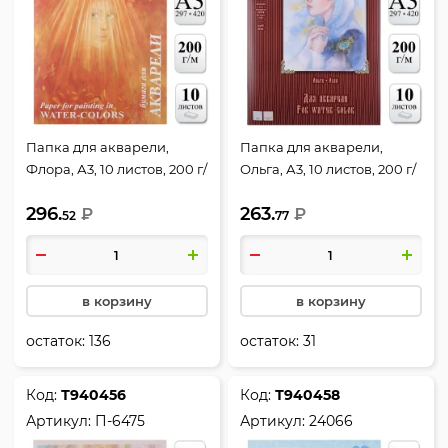
Папка для акварели,
Папка для акварели,
Флора, А3, 10 листов, 200 г/
Ольга, А3, 10 листов, 200 г/
кв.м, в папке, цвет белый,
кв.м, цвет ассорти 2 цвета,
296.
263.
Лилия Холдинг, ПА3/10
₽
Лилия Холдинг, П-5552
₽
52
77
в корзину
в корзину
остаток:
136
остаток:
31
Код:
Т940456
Код:
Т940458
Артикул:
П-6475
Артикул:
24066