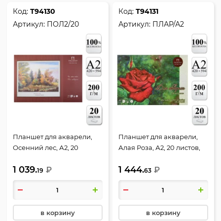
Код:
Т94130
Код:
Т94131
Артикул:
ПОЛ2/20
Артикул:
ПЛАР/А2
Планшет для акварели,
Планшет для акварели,
Осенний лес, А2, 20
Алая Роза, А2, 20 листов,
листов, 200 г/кв.м, Лилия
200 г/кв.м, Лилия Холдинг,
1 039.
1 444.
Холдинг, ПОЛ2/20
₽
ПЛАР/А2
₽
19
63
в корзину
в корзину