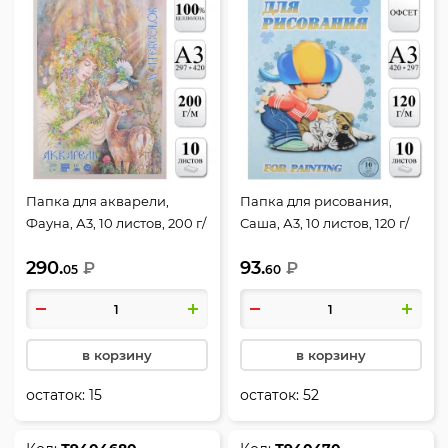
Папка для акварели,
Папка для рисования,
Фауна, А3, 10 листов, 200 г/
Саша, А3, 10 листов, 120 г/
кв.м, цвет молочный,
кв.м, в папке, цвет белый,
290.
93.
Лилия Холдинг, П-6475
₽
Лилия Холдинг, 24066
₽
05
60
в корзину
в корзину
остаток:
15
остаток:
52