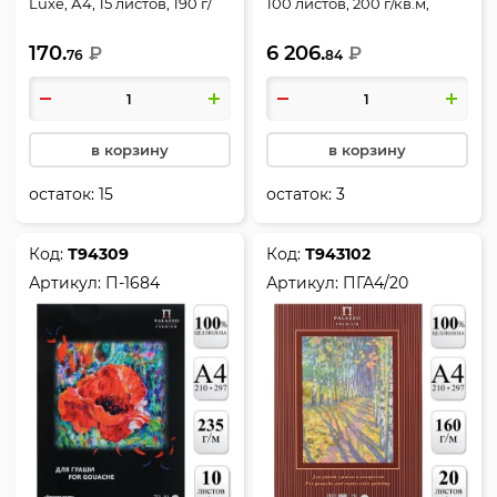
Luxe, А4, 15 листов, 190 г/
100 листов, 200 г/кв.м,
кв.м, в папке, цвет белый,
Гознак
170.
6 206.
Луч, 32С 2081-08
₽
₽
76
84
в корзину
в корзину
остаток:
15
остаток:
3
Код:
Т94309
Код:
Т943102
Артикул:
П-1684
Артикул:
ПГА4/20