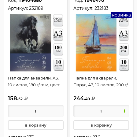
Код:
Т9404680
Код:
Т940470
Артикул:
232189
Артикул:
232183
новинка
Папка для акварели, А3,
Папка для акварели,
10 листов, 180 г/кв.м, цвет
Парус, А3, 10 листов, 200 г/
белый, КОКОС, 232189
кв.м, цвет белый, КОКОС,
158.
244.
₽
232183
₽
52
40
в корзину
в корзину