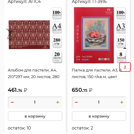
Артикул:
АПС4
Артикул:
П-3916
1
2
Альбом для пастели, А4,
Папка для пастели, А3, 8
210*297 мм, 20 листов, 280
листов, 150 г/кв.м, цвет
г/кв.м, на сутаже, жесткая
ассорти, Пастельный
461.
650.
подложка, цвет слоновая
₽
класс, Лилия Холдинг,
₽
74
75
кость, Модерн, Лилия
П-3916
Холдинг, АПС4
в корзину
в корзину
остаток:
10
остаток:
2