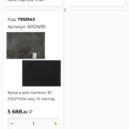
2
Код:
Т953543
Артикул:
БРDN/B1
Бумага для пастели, В1
(700*1000 мм), 10 листов,
160 г/кв.м, тиснение холст,
5 688.
цвет темная ночь, Dark
₽
82
night, Палаццо, Лилия
Холдинг, БРDN/B1