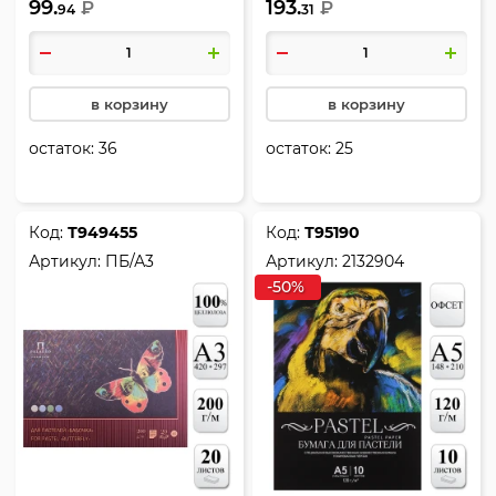
99.
193.
цвет ассорти 4 цвета, Сон
₽
ассорти 4 цвета, Пугало,
₽
94
31
в маковом поле, Лилия
Лилия Холдинг, П-1882
Холдинг, П-1868
в корзину
в корзину
остаток:
36
остаток:
25
Код:
Т949455
Код:
Т95190
Артикул:
ПБ/А3
Артикул:
2132904
-50%