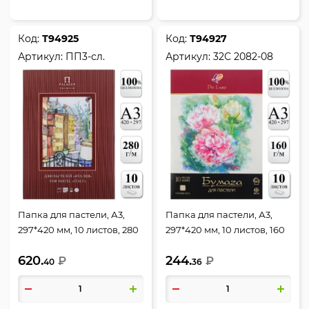
Код:
Т94925
Код:
Т94927
Артикул:
ПП3-сл.
Артикул:
32С 2082-08
Папка для пастели, А3,
Папка для пастели, А3,
297*420 мм, 10 листов, 280
297*420 мм, 10 листов, 160
г/кв.м, цвет слоновая
г/кв.м, цвет слоновая
620.
244.
кость, Италия, Лилия
₽
кость, Люкс, Луч, 32С 2082-
₽
40
36
Холдинг, ПП3-сл.
08