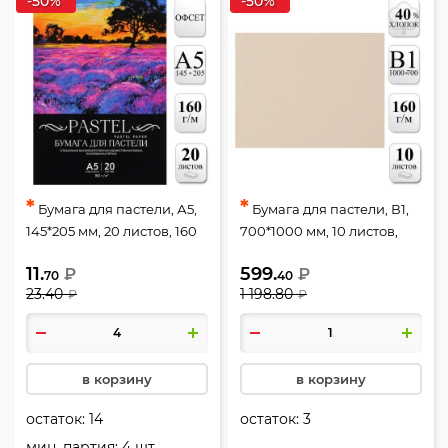
-50%
-50%
*
*
Бумага для пастели, А5,
Бумага для пастели, В1,
145*205 мм, 20 листов, 160
700*1000 мм, 10 листов,
г/кв.м, цвет черный,
160 г/кв.м, без
11.
599.
₽
₽
deVENTE, 2132907
скрепления, цвет
70
40
23.40
1 198.80
₽
₽
песочный "Sand", Лилия
Холдинг, БPS/B1
в корзину
в корзину
остаток:
14
остаток:
3
мин. партия: 4 шт