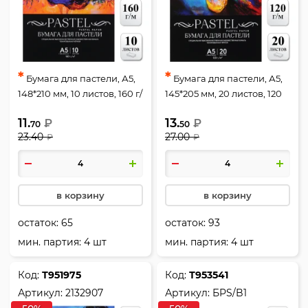
*
*
Бумага для пастели, А5,
Бумага для пастели, А5,
148*210 мм, 10 листов, 160 г/
145*205 мм, 20 листов, 120
кв.м, без скрепления,
г/кв.м, цвет черный,
11.
13.
₽
₽
цвет черный, deVENTE,
deVENTE, 2132905
70
50
23.40
27.00
₽
₽
2132906
в корзину
в корзину
остаток:
65
остаток:
93
мин. партия: 4 шт
мин. партия: 4 шт
Код:
Т951975
Код:
Т953541
Артикул:
2132907
Артикул:
БPS/B1