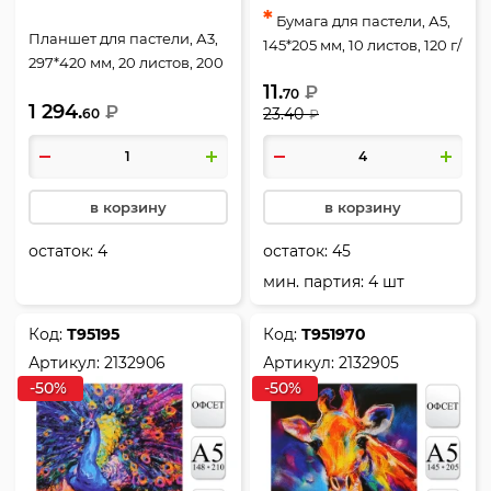
*
Бумага для пастели, А5,
Планшет для пастели, А3,
145*205 мм, 10 листов, 120 г/
297*420 мм, 20 листов, 200
кв.м, без скрепления,
г/кв.м, склейка, жесткая
11.
₽
цвет черный, deVENTE,
70
1 294.
подложка, цвет ассорти 4
₽
23.40
60
₽
2132904
цвета, Палаццо Бабочка,
Лилия Холдинг, ПБ/А3
в корзину
в корзину
остаток:
4
остаток:
45
мин. партия: 4 шт
Код:
Т95195
Код:
Т951970
Артикул:
2132906
Артикул:
2132905
-50%
-50%